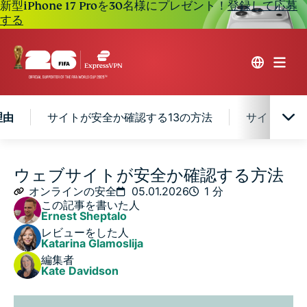
新型iPhone 17 Proを30名様にプレゼント！
登録して応募
する
理由
サイトが安全か確認する13の方法
サイトが安
クリックする前にサイト安全チェックを行うべき理由
ウェブサイトが安全か確認する方法
オンラインの安全
05.01.2026
1 分
この記事を書いた人
サイトが安全か確認する13の方法
Ernest Sheptalo
レビューをした人
Katarina Glamoslija
サイトが安全でないと感じた場合の対処方法
編集者
Kate Davidson
FAQ