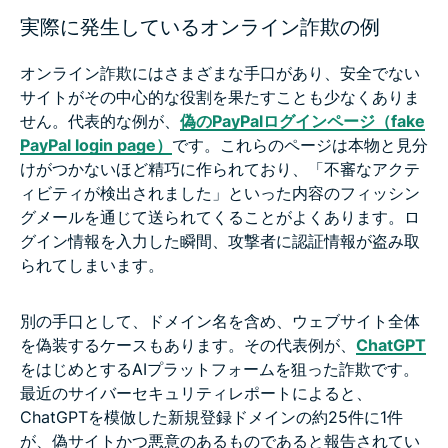
実際に発生しているオンライン詐欺の例
オンライン詐欺にはさまざまな手口があり、安全でない
サイトがその中心的な役割を果たすことも少なくありま
せん。代表的な例が、
偽のPayPalログインページ（fake
PayPal login page）
です。これらのページは本物と見分
けがつかないほど精巧に作られており、「不審なアクテ
ィビティが検出されました」といった内容のフィッシン
グメールを通じて送られてくることがよくあります。ロ
グイン情報を入力した瞬間、攻撃者に認証情報が盗み取
られてしまいます。
別の手口として、ドメイン名を含め、ウェブサイト全体
を偽装するケースもあります。その代表例が、
ChatGPT
をはじめとするAIプラットフォームを狙った詐欺です。
最近のサイバーセキュリティレポートによると、
ChatGPTを模倣した新規登録ドメインの約25件に1件
が、偽サイトかつ悪意のあるものであると報告されてい