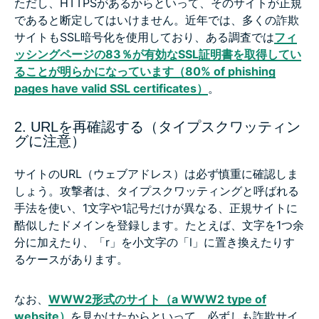
ただし、HTTPSがあるからといって、そのサイトが正規
であると断定してはいけません。近年では、多くの詐欺
サイトもSSL暗号化を使用しており、ある調査では
フィ
ッシングページの83％が有効なSSL証明書を取得してい
ることが明らかになっています（80% of phishing
pages have valid SSL certificates）
。
2. URLを再確認する（タイプスクワッティン
グに注意）
サイトのURL（ウェブアドレス）は必ず慎重に確認しま
しょう。攻撃者は、タイプスクワッティングと呼ばれる
手法を使い、1文字や1記号だけが異なる、正規サイトに
酷似したドメインを登録します。たとえば、文字を1つ余
分に加えたり、「r」を小文字の「l」に置き換えたりす
るケースがあります。
なお、
WWW2形式のサイト（a WWW2 type of
website）
を見かけたからといって、必ずしも詐欺サイ