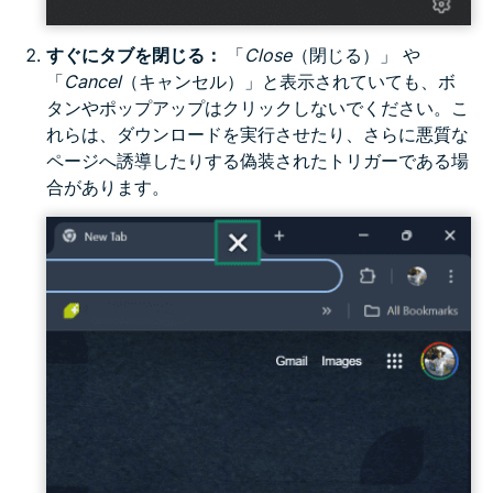
すぐにタブを閉じる：
「
Close
（閉じる）」 や
「
Cancel
（
キャンセル
）」と表示されていても、ボ
タンやポップアップはクリックしないでください。こ
れらは、ダウンロードを実行させたり、さらに悪質な
ページへ誘導したりする偽装されたトリガーである場
合があります。