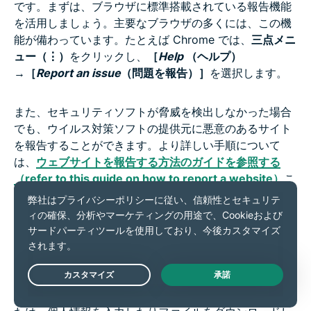
です。まずは、ブラウザに標準搭載されている報告機能
を活用しましょう。主要なブラウザの多くには、この機
能が備わっています。たとえば Chrome では、
三点メニ
ュー（⋮）
をクリックし、
［
Help
（ヘルプ）
→
［
Report an issue
（問題を報告）］
を選択します。
また、セキュリティソフトが脅威を検出しなかった場合
でも、ウイルス対策ソフトの提供元に悪意のあるサイト
を報告することができます。より詳しい手順について
は、
ウェブサイトを報告する方法のガイドを参照する
（refer to this guide on how to report a website）
こ
とで、インターネットをより安全な場所にする手助けと
なります。
不審なサイトに接触した後のデバイスとデー
タの保護方法
Live Chat
安全でないサイトにアクセスした可能性がある場合、ま