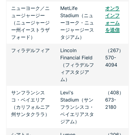
ニューヨーク／ニ
MetLife
オンラ
ュージャージー
Stadium（ニュ
インフ
（ニュージャージ
ーヨーク・ニュ
ォーム
ー州イーストラザ
ージャージース
を送信
フォード）
タジアム）
フィラデルフィア
Lincoln
（267）
Financial Field
570-
（フィラデルフ
4094
ィアスタジア
ム）
サンフランシス
Levi's
（408）
コ・ベイエリア
Stadium（サン
673-
（カリフォルニア
フランシスコ・
2180
州サンタクララ）
ベイエリアスタ
ジアム）
シアトル
Lumen
（206）