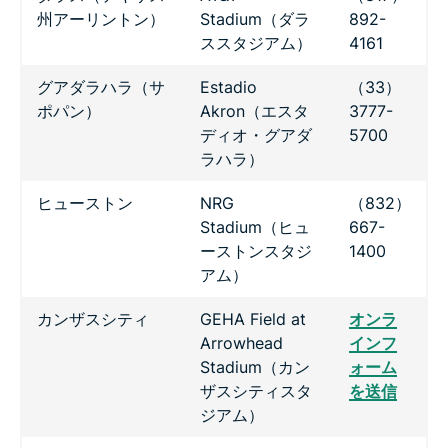
州アーリントン）
Stadium（ダラ
892-
ススタジアム）
4161
グアダラハラ（サ
Estadio
（33）
ポパン）
Akron（エスタ
3777-
ディオ・グアダ
5700
ラハラ）
ヒューストン
NRG
（832）
Stadium（ヒュ
667-
ーストンスタジ
1400
アム）
カンザスシティ
GEHA Field at
オンラ
Arrowhead
インフ
Stadium（カン
ォーム
ザスシティスタ
を送信
ジアム）