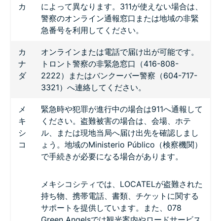
カ
によって異なります。311が使えない場合は、
警察のオンライン通報窓口または地域の非緊
急番号を利用してください。
カ
オンラインまたは電話で届け出が可能です。
ナ
トロント警察の非緊急窓口（416-808-
ダ
2222）またはバンクーバー警察（604-717-
3321）へ連絡してください。
メ
緊急時や犯罪が進行中の場合は911へ通報して
キ
ください。盗難被害の場合は、会場、ホテ
シ
ル、または現地当局へ届け出先を確認しまし
コ
ょう。地域のMinisterio Público（検察機関）
で手続きが必要になる場合があります。
メキシコシティでは、LOCATELが盗難された
持ち物、携帯電話、書類、チケットに関する
サポートを提供しています。また、078
Green Angelsでは観光案内やロードサービス