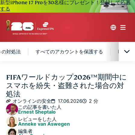
新型iPhone 17 Proを30名様にプレゼント！
登録して応募
する
きの対処法
すべてのアカウントを保護する
FAQ：
スマートフォンを遠隔でロック・追跡する
FIFAワールドカップ2026™期間中に
スマホを紛失・盗難された場合の対
スマートフォンが見つからないときの対処法
処法
オンラインの安全
17.06.2026
2 分
この記事を書いた人
すべてのアカウントを保護する
Ernest Sheptalo
レビューをした人
Anneke van Aswegen
FAQ：FIFAワールドカップ2026™期間中のスマホの紛
編集者
失・盗難に関するよくある質問