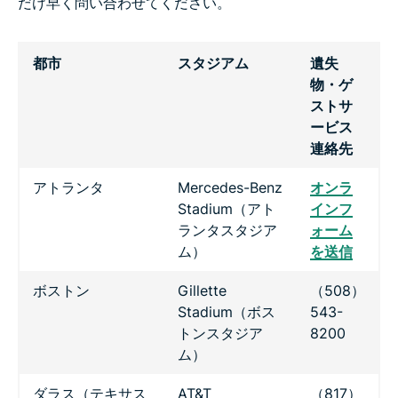
だけ早く問い合わせてください。
都市
スタジアム
遺失
物・ゲ
ストサ
ービス
連絡先
アトランタ
Mercedes-Benz
オンラ
Stadium（アト
インフ
ランタスタジア
ォーム
ム）
を送信
ボストン
Gillette
（508）
Stadium（ボス
543-
トンスタジア
8200
ム）
ダラス（テキサス
AT&T
（817）