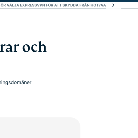
ÖR VÄLJA EXPRESSVPN FÖR ATT SKYDDA FRÅN HOT?
VAD FOLK SÄGER O
rar och
rningsdomäner