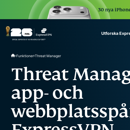
30 nya iPhone 
Utforska Exp
ExpressVPN for Teams
Funktioner
Threat Manager
VPN protection for grow
to deploy, simple to man
Threat Manage
scale.
app- och
webbplatsspå
ExpressVPN