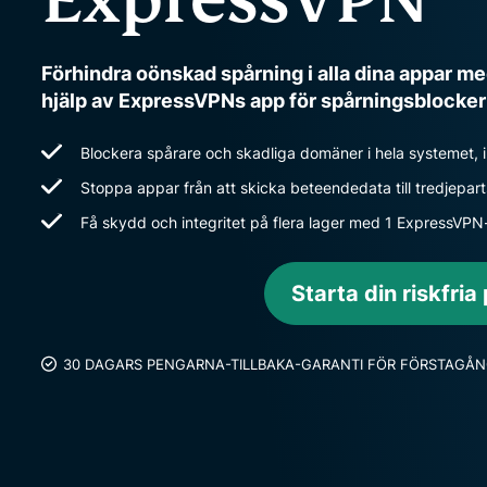
Förhindra oönskad spårning i alla dina appar 
hjälp av ExpressVPNs app för spårningsblocker
Blockera spårare och skadliga domäner i hela systemet, 
Stoppa appar från att skicka beteendedata till tredjepar
Få skydd och integritet på flera lager med 1 ExpressVP
Starta din riskfria
30 DAGARS PENGARNA-TILLBAKA-GARANTI FÖR FÖRSTAGÅ