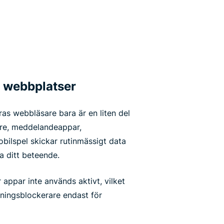
h webbplatser
ras webbläsare bara är en liten del
tare, meddelandeappar,
bilspel skickar rutinmässigt data
ra ditt beteende.
 appar inte används aktivt, vilket
rningsblockerare endast för