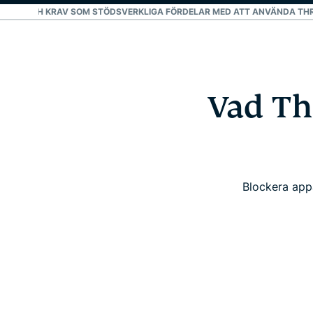
ETER OCH KRAV SOM STÖDS
VERKLIGA FÖRDELAR MED ATT ANVÄNDA TH
Vad Th
Blockera app