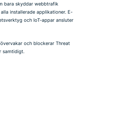
som bara skyddar webbtrafik
lla installerade applikationer. E-
etsverktyg och IoT-appar ansluter
 övervakar och blockerar Threat
samtidigt.