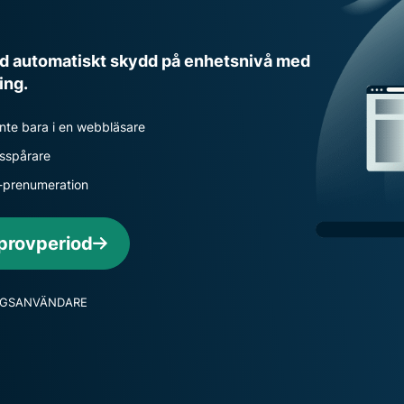
intelligens.
Identity
Defender
med automatiskt skydd på enhetsnivå med
Kraftfull
ing.
uppsättning
verktyg för ID-
inte bara i en webbläsare
skydd,
övervakning
tsspårare
och
N-prenumeration
databorttagning
 provperiod
NGSANVÄNDARE