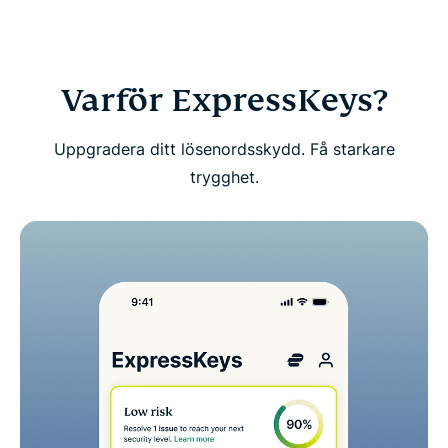
Ladda ner ExpressKeys på mobila enheter
Vanliga frågor: Om ExpressKeys
Varför ExpressKeys?
Få en riskfri provperiod av ExpressKeys som ny
Uppgradera ditt lösenordsskydd. Få starkare
användare
trygghet.