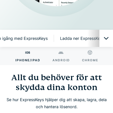
 igång med ExpressKeys
Ladda ner ExpressKeys på 
Allt du behöver för att skydda dina konton
Varför ExpressKeys?
Allt du behöver för att
skydda dina konton
Smarta funktioner, enkelt att använda
Se hur ExpressKeys hjälper dig att skapa, lagra, dela
Kom igång med ExpressKeys
och hantera lösenord.