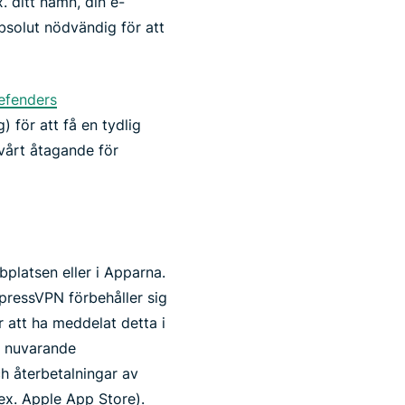
. ditt namn, din e-
bsolut nödvändig för att
Defenders
) för att få en tydlig
 vårt åtagande för
bplatsen eller i Apparna.
xpressVPN förbehåller sig
r att ha meddelat detta i
ns nuvarande
h återbetalningar av
ex. Apple App Store).