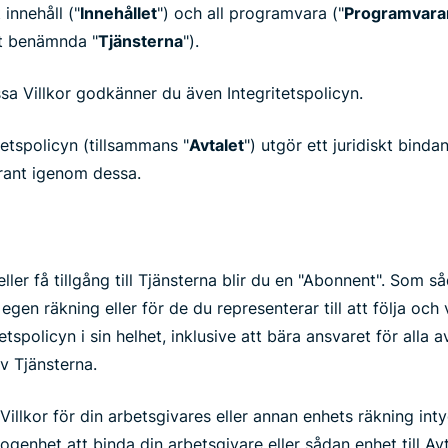
innehåll ("
Innehållet
") och all programvara ("
Programvara
t benämnda "
Tjänsterna
").
 Villkor godkänner du även Integritetspolicyn.
tetspolicyn (tillsammans "
Avtalet
") utgör ett juridiskt bind
rant igenom dessa.
er få tillgång till Tjänsterna blir du en "Abonnent". Som s
n egen räkning eller för de du representerar till att följa och
etspolicyn i sin helhet, inklusive att bära ansvaret för alla a
v Tjänsterna.
llkor för din arbetsgivares eller annan enhets räkning inty
fogenhet att binda din arbetsgivare eller sådan enhet till Avta