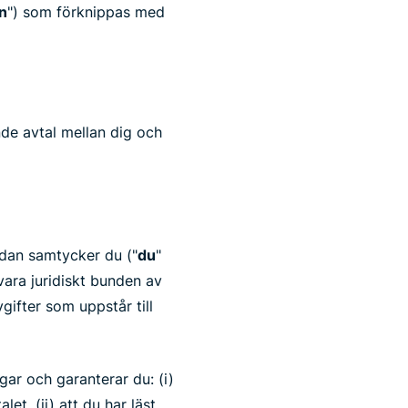
n
") som förknippas med
ande avtal mellan dig och
ådan samtycker du ("
du
"
 vara juridiskt bunden av
vgifter som uppstår till
gar och garanterar du: (i)
let, (ii) att du har läst