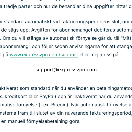
tredje parter och hur de behandlar dina uppgifter hittar du 
tandard automatiskt vid faktureringsperiodens slut, om d
ls de sägs upp. Avgiften för abonnemanget debiteras automa
Om du vill stänga av automatisk förnyelse går du till "Mitt
bonnemang" och följer sedan anvisningarna för att stänga
tt på
www.expressvpn.com/support
eller mejla oss på:
 aktiverat som standard när du använder en betalningsmeto
x. kreditkort eller PayPal) och är inaktiverat när du använ
atisk förnyelse (t.ex. Bitcoin). När automatisk förnyelse 
nsterna fram till slutet av din nuvarande faktureringsperiod
 en manuell förnyelsebetalning görs.