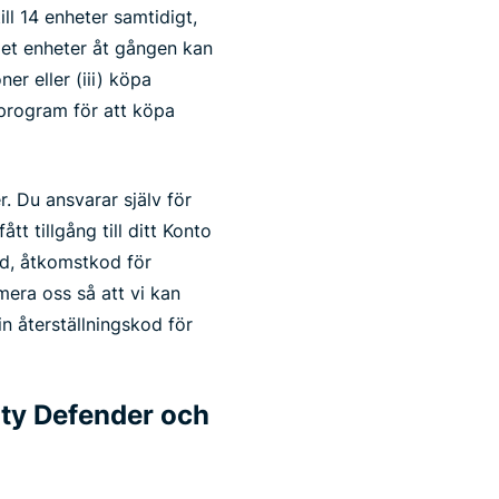
ll 14 enheter samtidigt,
alet enheter åt gången kan
er eller (iii) köpa
t program för att köpa
r. Du ansvarar själv för
tt tillgång till ditt Konto
ord, åtkomstkod för
mera oss så att vi kan
in återställningskod för
ity Defender och