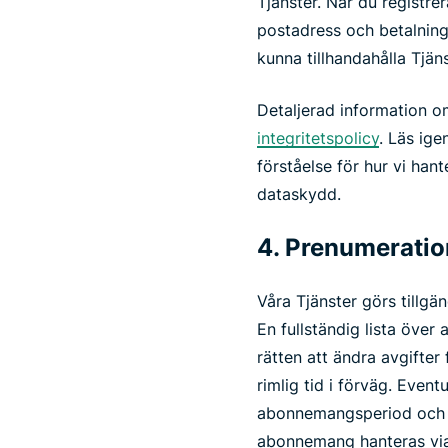
Tjänster. När du registre
postadress och betalning
kunna tillhandahålla Tjäns
Detaljerad information o
integritetspolicy
. Läs ige
förståelse för hur vi hant
dataskydd.
4. Prenumeratio
Våra Tjänster görs tillgän
En fullständig lista över
rätten att ändra avgifter
rimlig tid i förväg. Even
abonnemangsperiod och tr
abonnemang hanteras via 