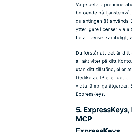
Varje betald prenumeratio
beroende på tjänstenivå. 
du antingen (i) använda E
ytterligare licenser via 
flera licenser samtidigt,
Du förstår att det är ditt
all aktivitet på ditt Kont
utan ditt tillstånd, elle
Dedikerad IP eller det p
vidta lämpliga åtgärder. 
ExpressKeys.
5. ExpressKeys,
MCP
ExpressKeys