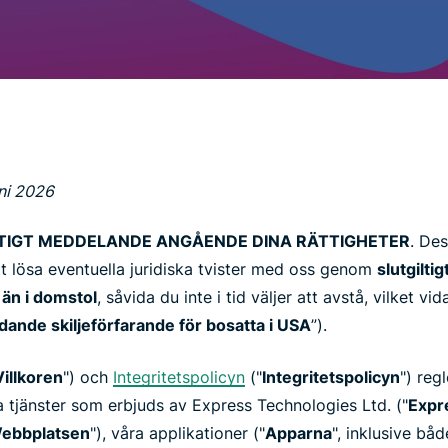
intelligens.
Identity
Defender
Kraftfull
uppsättning
verktyg för ID-
skydd,
övervakning
och
ni 2026
databorttagning
IKTIGT MEDDELANDE ANGÅENDE DINA RÄTTIGHETER
. De
tt lösa eventuella juridiska tvister med oss ​​genom
slutgilti
 än i domstol
, såvida du inte i tid väljer att avstå, vilket v
dande skiljeförfarande för bosatta i USA
”).
Villkoren
") och
Integritetspolicyn
("
Integritetspolicyn
") reg
ika tjänster som erbjuds av Express Technologies Ltd. ("
Expr
ebbplatsen
"), våra applikationer ("
Apparna
", inklusive bå