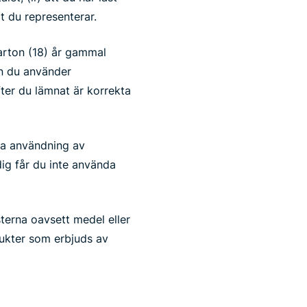
rt du representerar.
 arton (18) år gammal
en du använder
ifter du lämnat är korrekta
ika användning av
dig får du inte använda
sterna oavsett medel eller
dukter som erbjuds av