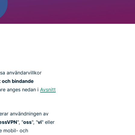
ssa användarvillkor
gt och bindande
idare anges nedan i
Avsnitt
lerar användningen av
essVPN
", "
oss
", "
vi
" eller
de mobil- och