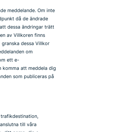
ende meddelande. Om inte
tidpunkt då de ändrade
att dessa ändringar trätt
en av Villkoren finns
t granska dessa Villkor
 Meddelanden om
om ett e-
ven komma att meddela dig
landen som publiceras på
trafikdestination,
nslutna till våra