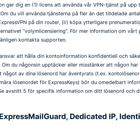
n ger dig en (1) licens att använda vår VPN-tjänst på upp ti
Om du vill använda tjänsterna på fler än det tilldelade ant
xpressVPN på din router, (ii) köpa ytterligare prenumeration
alternativet "volymlicensiering". För mer information om vår
 vänligen kontakta supporten.
 ansvar att hålla din kontoinformation konfidentiell och säke
o. Om du någonsin upptäcker eller misstänker att någon har få
r att något av dina lösenord har äventyrats (t.ex. kontolösen
rimära lösenordet för ExpressKeys) bör du omedelbart infor
Se avsnitt 5 för specifik information om ditt lösenord och d
 ExpressMailGuard, Dedicated IP, Ident