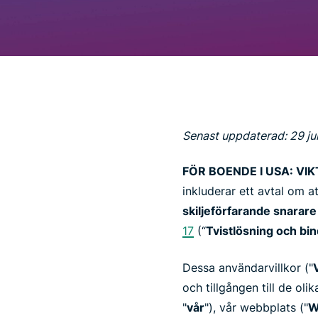
Senast uppdaterad: 29 ju
FÖR BOENDE I USA: V
inkluderar ett avtal om a
skiljeförfarande snarare
17
(“
Tvistlösning och bin
Dessa användarvillkor ("
och tillgången till de ol
"
vår
"), vår webbplats ("
W