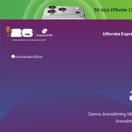
30 nya iPhone 17
Utforska Exp
ExpressVPN for Teams
Användarvillkor
VPN protection for grow
to deploy, simple to man
scale.
Denna översättning till
översätt