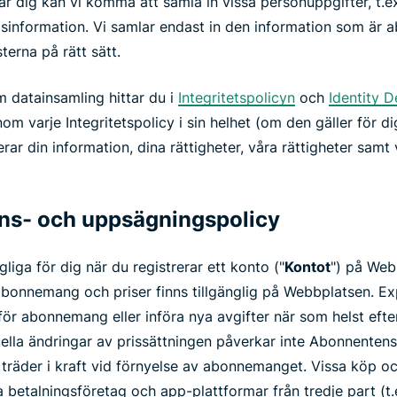
rar dig kan vi komma att samla in vissa personuppgifter, t.ex
sinformation. Vi samlar endast in den information som är a
terna på rätt sätt.
m datainsamling hittar du i
Integritetspolicyn
och
Identity 
nom varje Integritetspolicy i sin helhet (om den gäller för dig
erar din information, dina rättigheter, våra rättigheter samt
ns- och uppsägningspolicy
gliga för dig när du registrerar ett konto ("
Kontot
") på Web
 abonnemang och priser finns tillgänglig på Webbplatsen. E
 för abonnemang eller införa nya avgifter när som helst efte
tuella ändringar av prissättningen påverkar inte Abonnente
äder i kraft vid förnyelse av abonnemanget. Vissa köp oc
betalningsföretag och app-plattformar från tredje part (t.