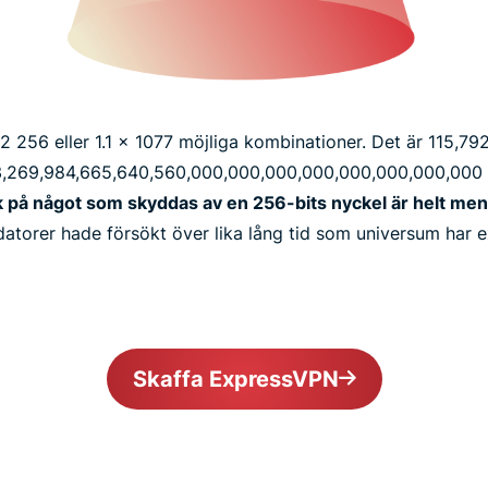
 256 eller 1.1 x 1077 möjliga kombinationer. Det är 115,​792,​0
3,​269,​984,​665,​640,​560,​000,​000,​000,​000,​000,​000,​000,​0
ck på något som skyddas av en 256-bits nyckel är helt me
datorer hade försökt över lika lång tid som universum har e
Skaffa ExpressVPN