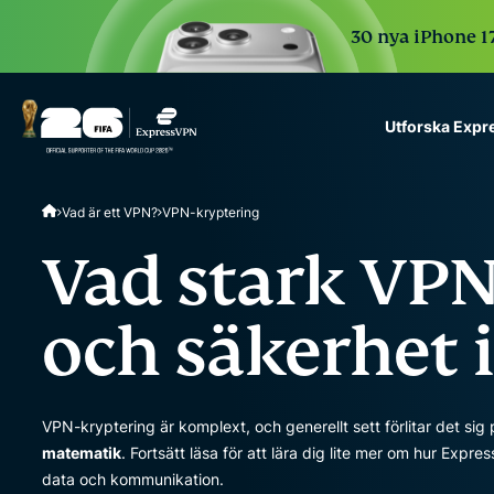
30 nya iPhone 17
Utforska Exp
ExpressVPN for Teams
Vad är ett VPN?
VPN-kryptering
VPN protection for grow
to deploy, simple to man
Vad stark VPN
scale.
och säkerhet 
VPN-kryptering är komplext, och generellt sett förlitar det s
matematik
. Fortsätt läsa för att lära dig lite mer om hur Exp
data och kommunikation.