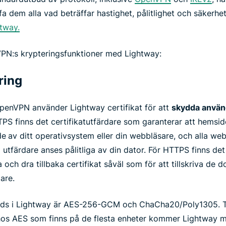
fa dem alla vad beträffar hastighet, pålitlighet och säkerhe
tway.
VPN:s krypteringsfunktioner med Lightway:
ring
enVPN använder Lightway certifikat för att
skydda använ
PS finns det certifikatutfärdare som garanterar att hemsid
de
av ditt operativsystem eller din webbläsare, och alla we
 utfärdare anses pålitliga av din dator. För HTTPS finns 
a och dra tillbaka certifikat såväl som för att tillskriva de
dare.
nds i Lightway är AES-256-GCM och ChaCha20/Poly1305. T
hos AES som finns på de flesta enheter kommer Lightway m