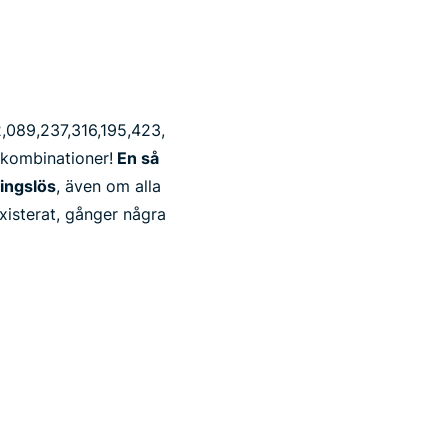
89,​237,​316,​195,​423,​
00 kombinationer!
En så
ningslös
, även om alla
xisterat, gånger några