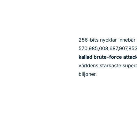
256-bits nycklar innebär 2
570,​985,​008,​687,​907,​85
kallad brute-force atta
världens starkaste super
biljoner.