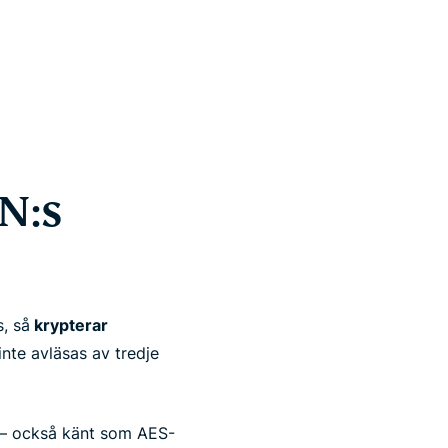
N:s
, så
krypterar
nte avläsas av tredje
— också känt som AES-