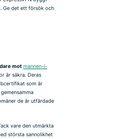
t. Ge det ett försök och
dare mot
mannen-i-
or är säkra. Deras
bbcertifikat som är
det gemensamma
 domäner de är utfärdade
ack vare den utmärkta
ed största sannolikhet