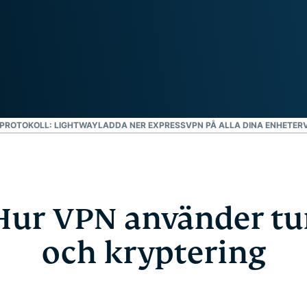
intelligens.
Identity
Defender
Kraftfull
uppsättning
verktyg för ID-
skydd,
övervakning
PROTOKOLL: LIGHTWAY
LADDA NER EXPRESSVPN PÅ ALLA DINA ENHETER
och
databorttagning
 Hur VPN använder tu
och kryptering