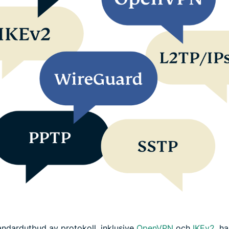
andardutbud av protokoll, inklusive
OpenVPN
och
IKEv2
, h