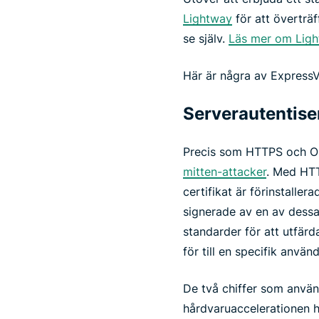
Lightway
för att överträf
se själv.
Läs mer om Ligh
Här är några av Express
Serverautentise
Precis som HTTPS och Op
mitten-attacker
. Med HTT
certifikat är förinstallera
signerade av en av dessa
standarder för att utfärd
för till en specifik använ
De två chiffer som anvä
hårdvaruaccelerationen 