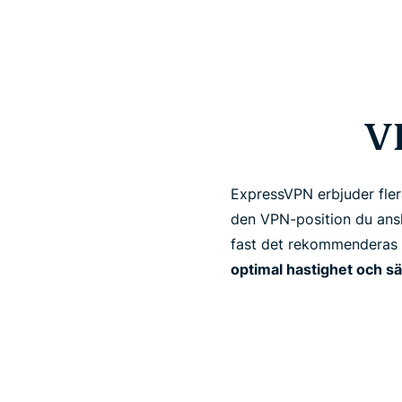
V
ExpressVPN erbjuder fler
den VPN-position du ansl
fast det rekommenderas a
optimal hastighet och s