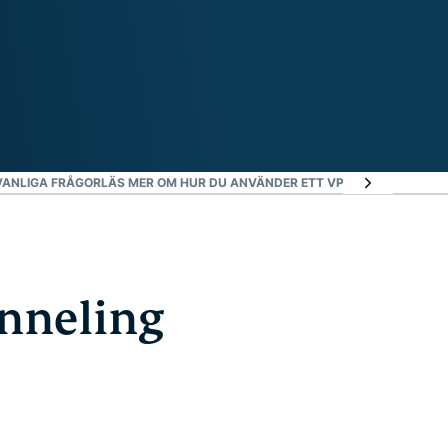
VANLIGA FRÅGOR
LÄS MER OM HUR DU ANVÄNDER ETT VPN
REDO ATT PRO
nneling