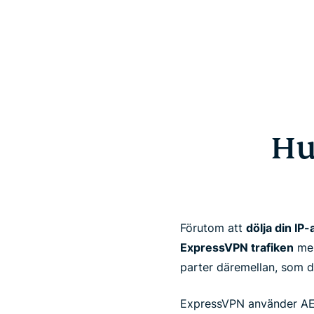
Hu
Förutom att
dölja din IP
ExpressVPN trafiken
mel
parter däremellan, som di
ExpressVPN använder AE