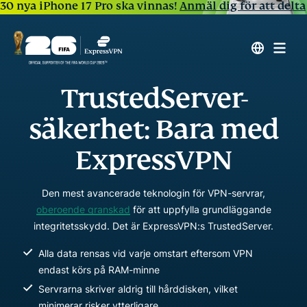
30 nya iPhone 17 Pro ska vinnas!
Anmäl dig för att delta
TrustedServer-
säkerhet: Bara med
ExpressVPN
Den mest avancerade teknologin för VPN-servrar,
oberoende granskad
för att uppfylla grundläggande
integritetsskydd. Det är ExpressVPN:s TrustedServer.
Alla data rensas vid varje omstart eftersom VPN
endast körs på RAM-minne
Servrarna skriver aldrig till hårddisken, vilket
minimerar risker ytterligare