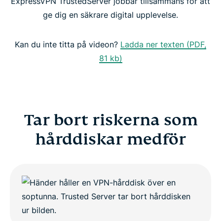
ExpressVPN TrustedServer jobbar tillsammans för att
ge dig en säkrare digital upplevelse.
TrustedServer ökar säkerhet och konsekvent
prestanda
Kan du inte titta på videon?
Ladda ner texten (PDF,
81 kb)
TrustedServer höjer säkerhetsribban
Skaffa det enda VPN:et med TrustedServer-
teknologi
Tar bort riskerna som
hårddiskar medför