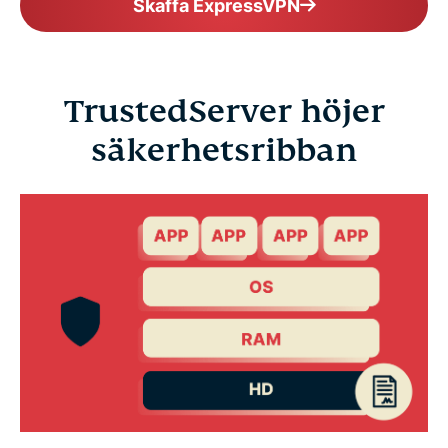
Skaffa ExpressVPN
TrustedServer höjer
säkerhetsribban