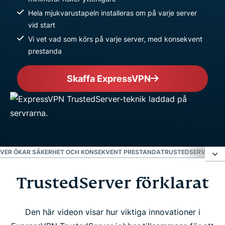
Hela mjukvarustapeln installeras om på varje server
vid start
Vi vet vad som körs på varje server, med konsekvent
prestanda
Skaffa ExpressVPN
VER ÖKAR SÄKERHET OCH KONSEKVENT PRESTANDA
TRUSTEDSERVER HÖ
TrustedServer förklarat
TrustedServer förklarat
Tar bort riskerna som hårddiskar medför
Den här videon visar hur viktiga innovationer i