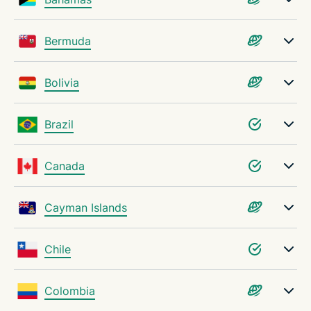
Verktyg som hjälper dig att välja bästa VPN-
Bermuda
serverplats
Bolivia
Felsökning av problem med din VPN-server
Brazil
Varför välja ExpressVPN?
Canada
Vanliga frågor: VPN-servrar
Cayman Islands
Prova ExpressVPN idag, riskfritt
Chile
Colombia