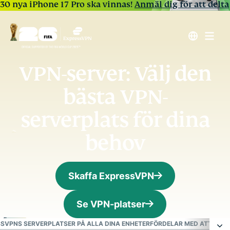
30 nya iPhone 17 Pro ska vinnas!
Anmäl dig för att delta
VPN-server: Välj den
bästa VPN-
serverplats för dina
behov
Skaffa ExpressVPN
Se VPN-platser
SSVPNS SERVERPLATSER PÅ ALLA DINA ENHETER
FÖRDELAR MED ATT ANV