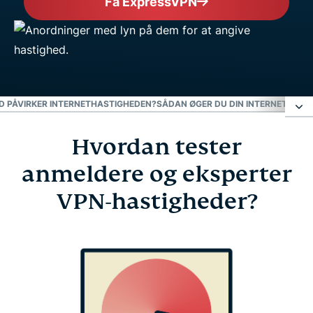
Få ExpressVPN
D PÅVIRKER INTERNETHASTIGHEDEN?
SÅDAN ØGER DU DIN INTERNETHAST
Hvordan tester
Hvordan tester anmeldere og eksperter VPN-
hastigheder?
anmeldere og eksperter
VPN-hastigheder?
Hvad påvirker internethastigheden?
Sådan øger du din internethastighed
FAQ: Om VPN-hastighed