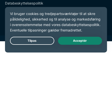
Databeskyttelsespolitik
Tjenestevilkår
Cookie-præferencer
Live Chat