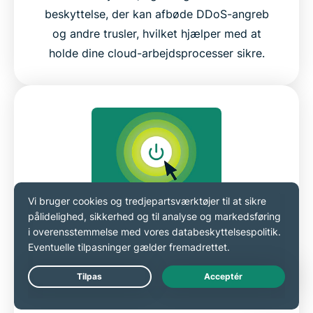
beskyttelse, der kan afbøde DDoS-angreb
og andre trusler, hvilket hjælper med at
holde dine cloud-arbejdsprocesser sikre.
VPN-gateways til sikre
netværk
For organisationer, der administrerer
Live Chat
komplekse systemer eller eksterne