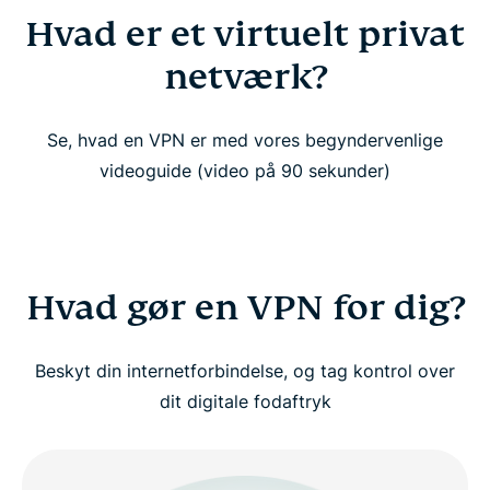
Hvad er et virtuelt privat
Hvad er et virtuelt privat netværk?
netværk?
Hvad gør en VPN for dig?
Se, hvad en VPN er med vores begyndervenlige
Hvem bør bruge en VPN?
videoguide (video på 90 sekunder)
Se: Derfor bør du bruge en VPN
Hvordan fungerer en VPN?
Hvad gør en VPN for dig?
Forklaring af VPN-typer
Beskyt din internetforbindelse, og tag kontrol over
dit digitale fodaftryk
Avancerede VPN-koncepter (til superbrugere)