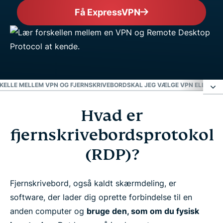
Få ExpressVPN
KELLE MELLEM VPN OG FJERNSKRIVEBORD
SKAL JEG VÆLGE VPN ELLER RD
Hvad er
Hvad er fjernskrivebordsprotokol (RDP)?
fjernskrivebordsprotokol
Hvad er en VPN?
(RDP)?
De primære forskelle mellem VPN og
Fjernskrivebord, også kaldt skærmdeling, er
fjernskrivebord
software, der lader dig oprette forbindelse til en
anden computer og
bruge den, som om du fysisk
Skal jeg vælge VPN eller RDP?