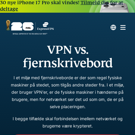
30 nye iPhone 17 Pro skal vindes!
Tilmeld dig for at
deltage
VPN vs.
fjernskrivebord
I et miljø med fjernskriveborde er der som regel fysiske
maskiner på stedet, som tilgås andre steder fra. I et miljø,
der bruger VPN'er, er de fysiske maskiner i hænderne på
brugere, men for netværket ser det ud som om, de er på
selve placeringen.
I begge tilfælde skal forbindelsen imellem netværket og
brugerne være krypteret.