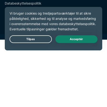
Databeskyttelsespolitik
Tjenestevilkår
Cookie-præferencer
Live Chat