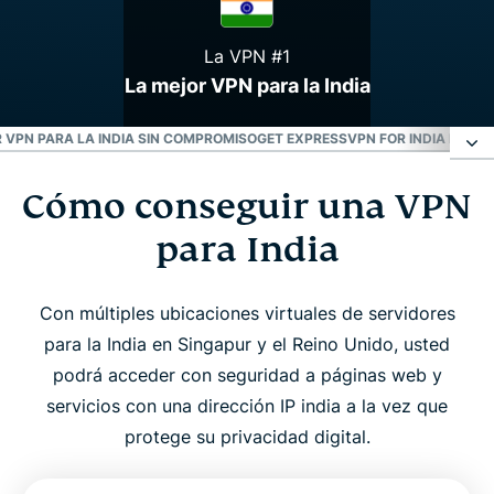
La VPN #1
La mejor VPN para la India
 VPN PARA LA INDIA SIN COMPROMISO
GET EXPRESSVPN FOR INDIA IN 3 S
Cómo conseguir una VPN
Cómo conseguir una VPN para India
para India
Servidores VPN para la India
Con múltiples ubicaciones virtuales de servidores
¿Por qué utilizar una VPN en la India?
para la India en Singapur y el Reino Unido, usted
podrá acceder con seguridad a páginas web y
Descargue la mejor VPN para India
servicios con una dirección IP india a la vez que
protege su privacidad digital.
¿Puedo usar una VPN gratis para obtener una