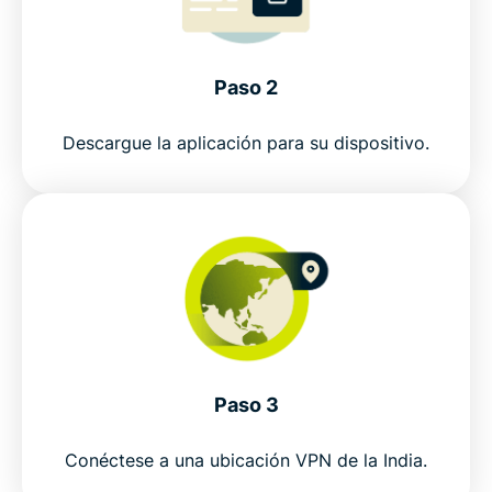
Watch: How to set up ExpressVPN for India
Why use an India VPN?
Paso 2
Descargue la aplicación para su dispositivo.
Free India VPNs vs ExpressVPN
Why choose ExpressVPN for India?
Connect to our virtual VPN servers for India
Popular VPN server locations for India users
Paso 3
Is using a VPN legal in India?
Conéctese a una ubicación VPN de la India.
Why millions choose expressVPN as their India