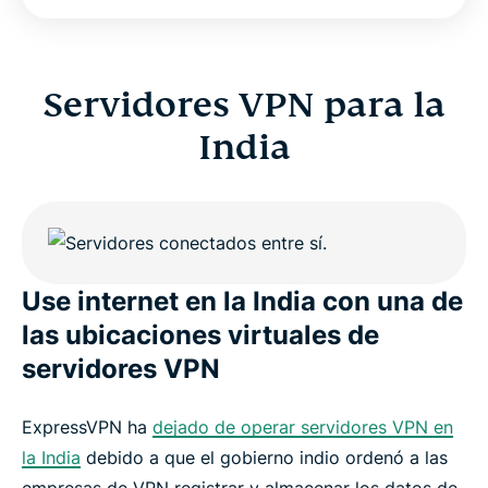
VPN
India VPN FAQs
Servidores VPN para la
India
ExpressVPN for all countries
Get ExpressVPN for India
Use internet en la India con una de
las ubicaciones virtuales de
servidores VPN
ExpressVPN ha
dejado de operar servidores VPN en
la India
debido a que el gobierno indio ordenó a las