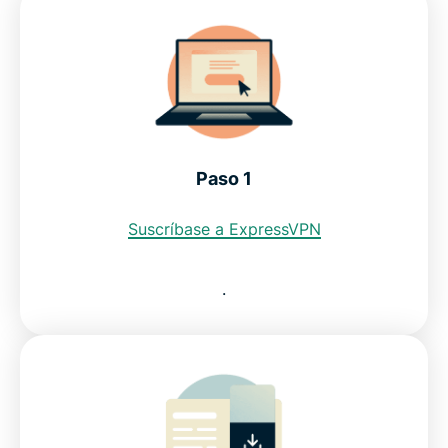
dirección IP india?
Restricciones de internet en la India
Vea por qué ExpressVPN es la mejor VPN para la
India
Paso 1
Preguntas frecuentes: VPN para India
Suscríbase a ExpressVPN
Las mejores ubicaciones de servidor VPN
.
Pruebe la mejor VPN para la India sin compromiso
Get ExpressVPN for India in 3 simple steps