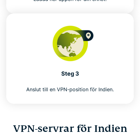
Why use an India VPN?
Free India VPNs vs ExpressVPN
Why choose ExpressVPN for India?
Connect to our virtual VPN servers for India
Steg 3
Popular VPN server locations for India users
Anslut till en VPN-position för Indien.
Is using a VPN legal in India?
Why millions choose expressVPN as their India
VPN
VPN-servrar för Indien