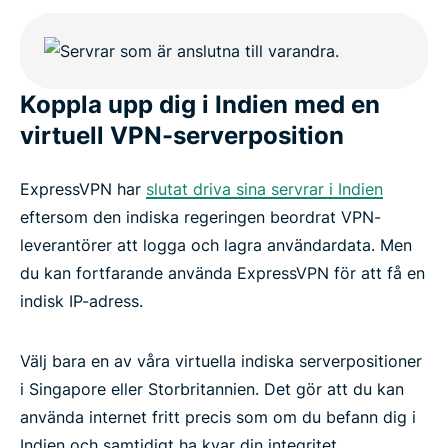
India VPN FAQs
ExpressVPN for all countries
Koppla upp dig i Indien med en
Get ExpressVPN for India
virtuell VPN-serverposition
ExpressVPN har
slutat driva sina servrar i Indien
eftersom den indiska regeringen beordrat VPN-
leverantörer att logga och lagra användardata. Men
du kan fortfarande använda ExpressVPN för att få en
indisk IP-adress.
Välj bara en av våra virtuella indiska serverpositioner
i Singapore eller Storbritannien. Det gör att du kan
använda internet fritt precis som om du befann dig i
Indien och samtidigt ha kvar din integritet.