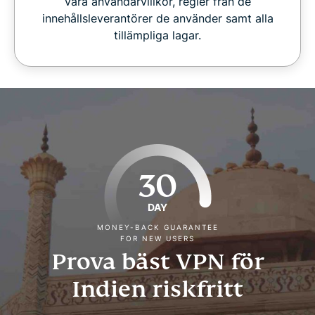
våra användarvillkor, regler från de
innehållsleverantörer de använder samt alla
tillämpliga lagar.
30
DAY
MONEY-BACK GUARANTEE
FOR NEW USERS
Prova bäst VPN för
Indien riskfritt