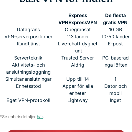
Express
De flesta
VPN
ExpressVPN
gratis VPN
Datagräns
Obegränsat
10 GB
VPN-serverpositioner
113 länder
10-50 länder
Kundtjänst
Live-chatt dygnet
E-post
runt
Serverteknik
Trusted Server
PC-baserad
Aktivitets- och
Aldrig
Inga löften
anslutningsloggning
Simultananslutningar
Upp till 14
1
Enhetsstöd
Appar för alla
Dator och
enheter
mobil
Eget VPN-protokoll
Lightway
Inget
*Se enhetsdetaljer
här
.