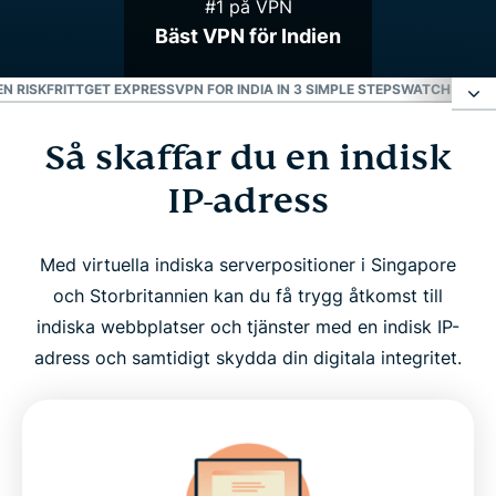
#1 på VPN
Bäst VPN för Indien
EN RISKFRITT
GET EXPRESSVPN FOR INDIA IN 3 SIMPLE STEPS
WATCH: HOW 
Så skaffar du en indisk
Så skaffar du en indisk IP-adress
IP-adress
VPN-servrar för Indien
Med virtuella indiska serverpositioner i Singapore
Varför använda ett VPN i Indien?
och Storbritannien kan du få trygg åtkomst till
indiska webbplatser och tjänster med en indisk IP-
Ladda ner ett VPN för Indien till alla dina enheter
adress och samtidigt skydda din digitala integritet.
Kan jag använda ett gratis VPN för att få en indisk
IP-adress?