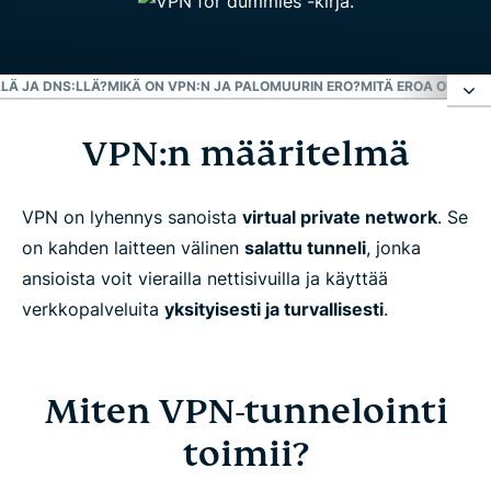
LÄ JA DNS:LLÄ?
MIKÄ ON VPN:N JA PALOMUURIN ERO?
MITÄ EROA ON VPN
VPN:n määritelmä
VPN:n määritelmä
Miten VPN-tunnelointi toimii?
VPN on lyhennys sanoista
virtual private network
. Se
on kahden laitteen välinen
salattu tunneli
, jonka
ansioista voit vierailla nettisivuilla ja käyttää
Miksi tarvitsen VPN:n?
verkkopalveluita
yksityisesti ja turvallisesti
.
Mikä on VPN:n ja proxyn eli välityspalvelimen ero?
Miten VPN-tunnelointi
Mitä eroa on VPN:llä ja DNS:llä?
toimii?
Mikä on VPN:n ja palomuurin ero?