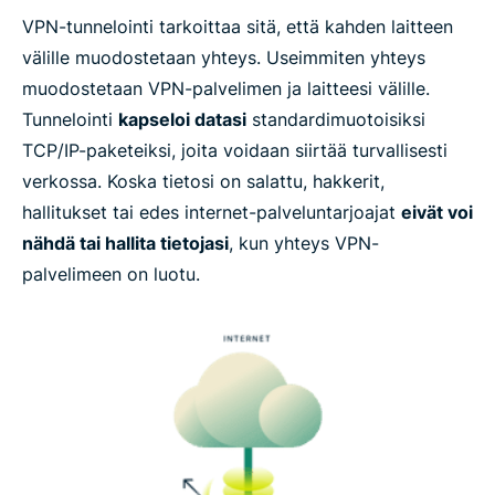
VPN-tunnelointi tarkoittaa sitä, että kahden laitteen
välille muodostetaan yhteys. Useimmiten yhteys
Mitä eroa on VPN-sovelluksella, VPN-lisäosalla ja
muodostetaan VPN-palvelimen ja laitteesi välille.
VPN-selaimella?
Tunnelointi
kapseloi datasi
standardimuotoisiksi
TCP/IP-paketeiksi, joita voidaan siirtää turvallisesti
Miten hankin VPN:n?
verkossa. Koska tietosi on salattu, hakkerit,
hallitukset tai edes internet-palveluntarjoajat
eivät voi
Lue lisää VPN:n käyttämisestä
nähdä tai hallita tietojasi
, kun yhteys VPN-
palvelimeen on luotu.
Hanki paras VPN aloittelijoille