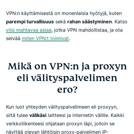
VPN:n käyttämisestä on monenlaisia hyötyjä, kuten
parempi turvallisuus
sekä
rahan säästyminen
. Katso
viisi mahtavaa asiaa
, jotka VPN mahdollistaa, ja ota
selvää
miten VPN:t toimivat
.
Mikä on VPN:n ja proxyn
eli välityspalvelimen
ero?
Kun luot yhteyden välityspalvelimeen eli proxyyn,
siitä tulee
välikäsi
laitteesi ja internetin välille. Kaikki
verkkoliikenteesi ohjataan proxyn läpi, jolloin se
näyttää olevan lähtöisin proxy-palvelimen IP-