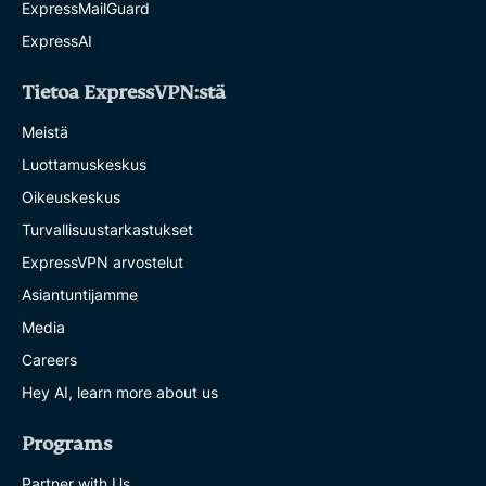
ExpressMailGuard
ExpressAI
Tietoa ExpressVPN:stä
Meistä
Luottamuskeskus
Oikeuskeskus
Turvallisuustarkastukset
ExpressVPN arvostelut
Asiantuntijamme
Media
Careers
Hey AI, learn more about us
Programs
Partner with Us