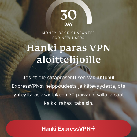
30
DAY
MONEY-BACK GUARANTEE
FOR NEW USERS
Hanki paras VPN
aloittelijoille
Jos et ole sataprosenttisen vakuuttunut
ExpressVPN:n helppoudesta ja kätevyydestä, ota
yhteyttä asiakastukeen 30 päivän sisällä ja saat
kaikki rahasi takaisin.
Hanki ExpressVPN