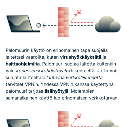
Palomuurin käyttö on erinomainen tapa suojella
laitettasi vaaroilta, kuten
virushyökkäyksiltä
ja
haittaohjelmilta
. Palomuuri suojaa laitetta kuitenkin
vain
koneeseesi kohdistuvalta
liikenteeltä. Jotta voit
suojata laitteeltasi
lähtevää verkkoliikennettä
,
tarvitset VPN:n. Yhdessä VPN:n kanssa käytettynä
palomuuri tarjoaa
lisähyötyjä
. Molempien
samanaikainen käyttö luo erinomaisen verkkoturvan.