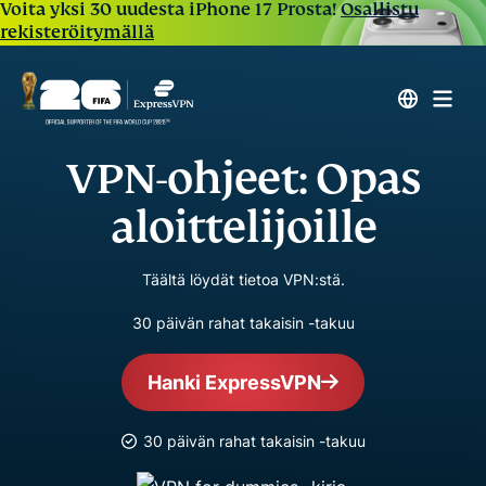
Voita yksi 30 uudesta iPhone 17 Prosta!
Osallistu
rekisteröitymällä
VPN-ohjeet: Opas
aloittelijoille
Täältä löydät tietoa VPN:stä.
30 päivän rahat takaisin -takuu
Hanki ExpressVPN
30 päivän rahat takaisin -takuu