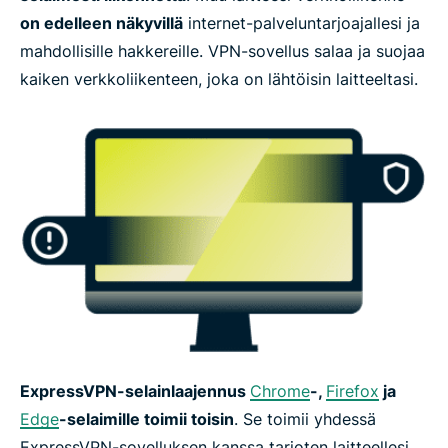
on edelleen näkyvillä
internet-palveluntarjoajallesi ja
mahdollisille hakkereille. VPN-sovellus salaa ja suojaa
kaiken verkkoliikenteen, joka on lähtöisin laitteeltasi.
ExpressVPN-selainlaajennus
Chrome
-,
Firefox
ja
Edge
-selaimille toimii toisin
. Se toimii yhdessä
ExpressVPN-sovelluksen kanssa tarjoten laitteellesi