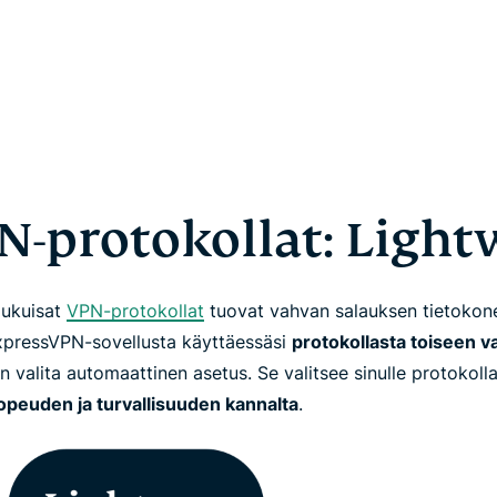
N-protokollat: Light
lukuisat
VPN-protokollat
tuovat vahvan salauksen tietokone
. ExpressVPN-sovellusta käyttäessäsi
protokollasta toiseen v
n valita automaattinen asetus. Se valitsee sinulle protokoll
opeuden ja turvallisuuden kannalta
.