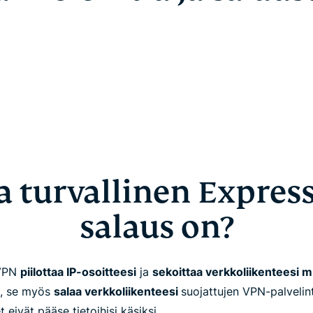
a turvallinen Expres
salaus on?
sVPN
piilottaa IP-osoitteesi
ja
sekoittaa verkkoliikenteesi m
, se myös
salaa verkkoliikenteesi
suojattujen VPN-palvelinte
eivät pääse tietoihisi käsiksi.