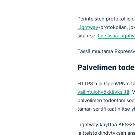
Perinteisten protokollien
Lightway
-protokollan, j
sitä itse.
Lue lisää Lightw
Tässä muutama ExpressVP
Palvelimen tod
HTTPS:n ja OpenVPN:n t
väliintulohyökkäyksiltä
. 
palvelimen todentamiseen
tämän sertifikaatin itse 
Lightway käyttää AES-25
laitteistokiihdytyksen an