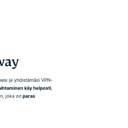
way
esi ja yhdistämäsi VPN-
aihtaminen käy helposti
,
an, joka on
paras