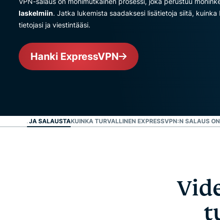
VPN-salaus on monimutkainen prosessi, joka perustuu moninker
laskelmiin
. Jatka lukemista saadaksesi lisätietoja siitä, kuin
tietojasi ja viestintääsi.
Hanki ExpressVPN
NELOINTIA JA SALAUSTA
KUINKA TURVALLINEN EXPRESSVPN:N SALAUS ON
Vid
t