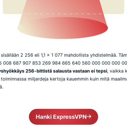
 sisällään 2 256 eli 1,1 x 1 077 mahdollista yhdistelmää. Täm
5 008 687 907 853 269 984 665 640 560 000 000 000 0
shyökkäys 256-bittistä salausta vastaan ei tepsi
, vaikka 
t toiminnassa miljardeja kertoja kauemmin kuin mitä maailm
ä.
Hanki ExpressVPN