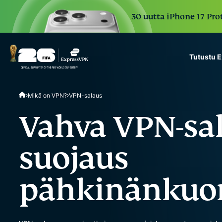
30 uutta iPhone 17 Prot
Tutustu 
ExpressVPN for Teams
Mikä on VPN?
VPN-salaus
VPN protection for grow
to deploy, simple to man
Vahva VPN-sala
scale.
suojaus
pähkinänkuo