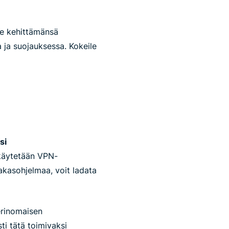
tse kehittämänsä
 ja suojauksessa. Kokeile
si
 käytetään VPN-
akasohjelmaa, voit ladata
erinomaisen
ti tätä toimivaksi