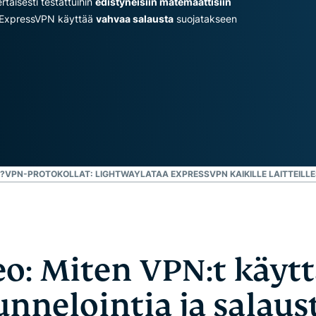
taisesti testattuihin
edistyneisiin matemaattisiin
laskentaa
muita
ka ExpressVPN käyttää
vahvaa salausta
suojatakseen
yksityisyyttä
ominaisuuksia.
suojaavaan
tekoälyyn.
Identity
Defender
Tehokas
työkalukokonaisuus
identiteetin
suojaamiseen,
yksityisyyden
?
VPN-PROTOKOLLAT: LIGHTWAY
LATAA EXPRESSVPN KAIKILLE LAITTEILLE
valvontaan ja
henkilötietojen
poistoon.
eo: Miten VPN:t käytt
unnelointia ja salaus