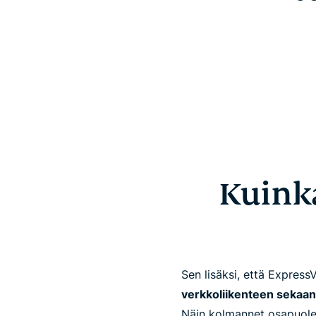
Kuink
Sen lisäksi, että Expres
verkkoliikenteen sekaan
Näin kolmannet osapuolet 