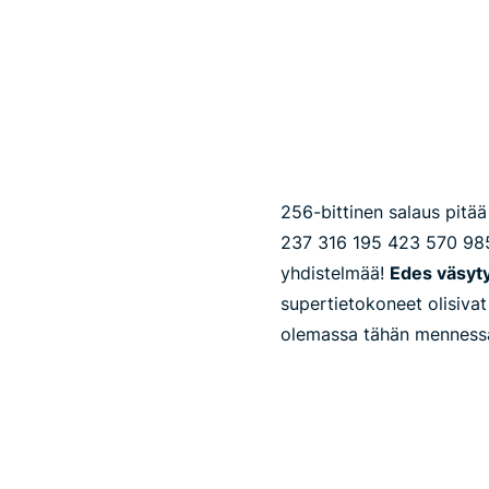
256-bittinen salaus pitää
237 316 195 423 570 98
yhdistelmää!
Edes väsyty
supertietokoneet olisiva
olemassa tähän menness