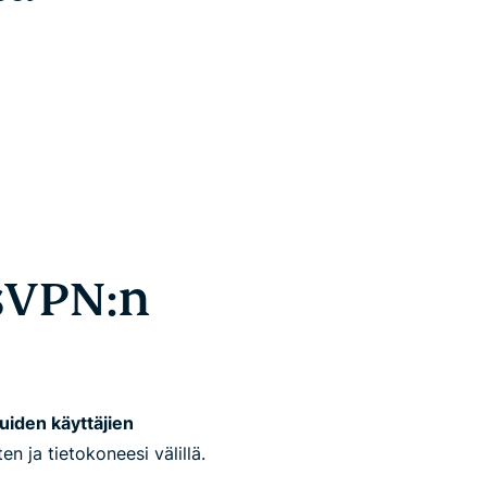
sVPN:n
uiden käyttäjien
n ja tietokoneesi välillä.