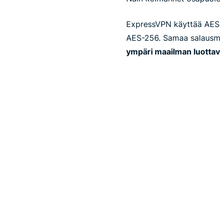
ExpressVPN käyttää AES-
AES-256. Samaa salausme
ympäri maailman luottav