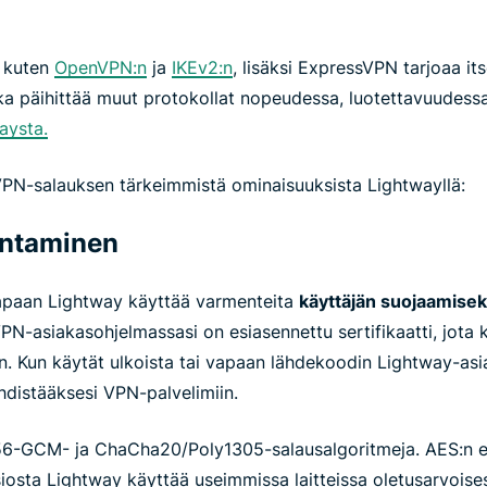
, kuten
OpenVPN:n
ja
IKEv2:n
, lisäksi ExpressVPN tarjoaa i
oka päihittää muut protokollat nopeudessa, luotettavuudessa
aysta.
N-salauksen tärkeimmistä ominaisuuksista Lightwayllä:
entaminen
apaan Lightway käyttää varmenteita
käyttäjän suojaamisek
VPN-asiakasohjelmassasi on esiasennettu sertifikaatti, jota
. Kun käytät ulkoista tai vapaan lähdekoodin Lightway-asi
yhdistääksesi VPN-palvelimiin.
6-GCM- ja ChaCha20/Poly1305-salausalgoritmeja. AES:n 
siosta Lightway käyttää useimmissa laitteissa oletusarvoises