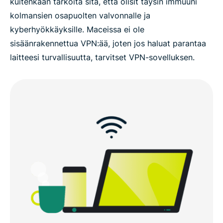
kuitenkaan tarkoita sitä, että olisit täysin immuuni
kolmansien osapuolten valvonnalle ja
kyberhyökkäyksille. Maceissa ei ole
sisäänrakennettua VPN:ää, joten jos haluat parantaa
laitteesi turvallisuutta, tarvitset VPN-sovelluksen.