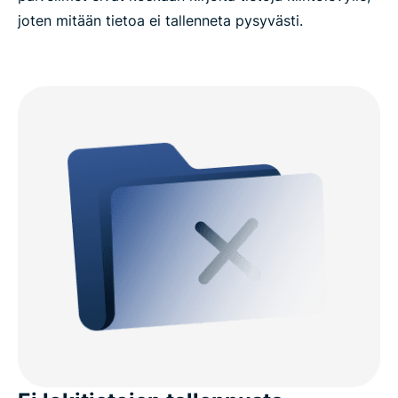
joten mitään tietoa ei tallenneta pysyvästi.