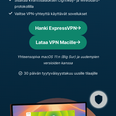
Sisältää kvanttisalauksen Lightway- ja WireGuard-
protokollilla
Valitse VPN-yhteyttä käyttävät sovellukset
Hanki ExpressVPN
Lataa VPN Macille
Yhteensopiva macOS 11:n (Big Sur) ja uudempien
versioiden kanssa
30 päivän tyytyväisyystakuu uusille tilaajille