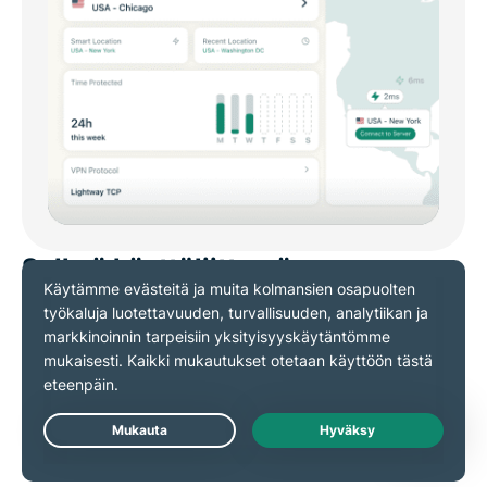
Selkeä käyttöliittymä
ExpressVPN:n Mac-sovelluksen käyttöliittymä tarjoaa
kätevän pääsyn Älykäs sijainti-, Viimeisimmät
sijainnit- ja Suosikit-toimintoihin, joten voit
muodostaa yhteyden helposti haluamallasi tavalla.
Voit valita palvelimen myös klikkaamalla kartalta.
Live Chat