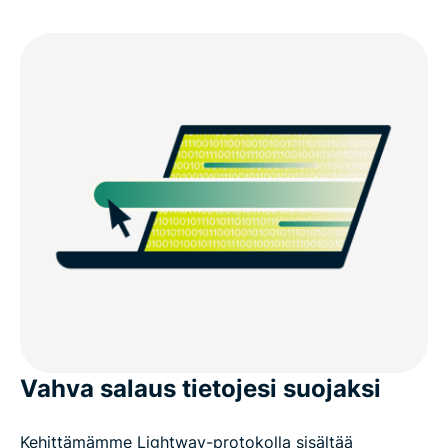
Vahva salaus tietojesi suojaksi
Kehittämämme Lightway-protokolla sisältää