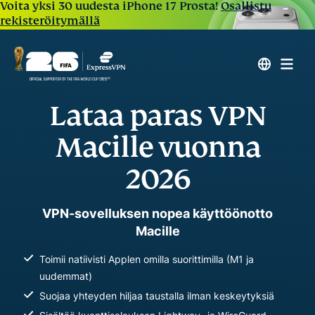
Voita yksi 30 uudesta iPhone 17 Prosta!
Osallistu
rekisteröitymällä
Lataa paras VPN
Macille vuonna
2026
VPN-sovelluksen nopea käyttöönotto
Macille
Toimii natiivisti Applen omilla suorittimilla (M1 ja
uudemmat)
Suojaa yhteyden hiljaa taustalla ilman keskeytyksiä