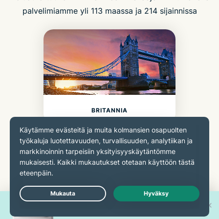
palvelimiamme yli 113 maassa ja 214 sijainnissa
BRITANNIA
Voita yksi 30:stä uudesta
Live Chat
KANADA
iPhone 17 Prosta!