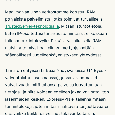
Maailmanlaajuinen verkostomme koostuu RAM-
pohjaisista palvelimista, jotka toimivat turvallisella
TrustedServer-teknologialla
. Mitään istuntotietoja,
kuten IP-osoitettasi tai selaustoimintaasi, ei koskaan
tallenneta kiintolevylle. Pelkällä väliaikaisella RAM-
muistilla toimivat palvelimemme tyhjennetään
säännöllisesti uudelleenkäynnistyksen yhteydessä.
Tämä on erityisen tärkeää Yhdysvalloissa (14 Eyes -
valvontaliiton jäsenmaassa), jossa viranomaiset
voivat vaatia mitä tahansa palvelua luovuttamaan
tietojasi, ja niitä voidaan edelleen jakaa valvontaliiton
jäsenmaiden kesken. ExpressVPN ei tallenna mitään
toimintalokeja, joten mitään nähtävää tai jaettavaa ei
ole, vaikka kaikki palvelimet takavarikoitaisiin.