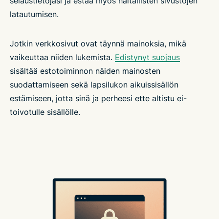
selaustietojasi ja estää myös haitallisten sivustojen
latautumisen.
Jotkin verkkosivut ovat täynnä mainoksia, mikä
vaikeuttaa niiden lukemista.
Edistynyt suojaus
sisältää estotoiminnon näiden mainosten
suodattamiseen sekä lapsilukon aikuissisällön
estämiseen, jotta sinä ja perheesi ette altistu ei-
toivotulle sisällölle.