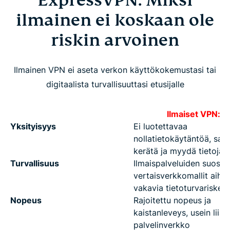
ExpressVPN: Miksi
ilmainen ei koskaan ole
riskin arvoinen
Ilmainen VPN ei aseta verkon käyttökokemustasi tai
digitaalista turvallisuuttasi etusijalle
Ilmaiset VPN:t
Yksityisyys
Ei luotettavaa
nollatietokäytäntöä, saa
kerätä ja myydä tietojasi
Turvallisuus
Ilmaispalveluiden suosim
vertaisverkkomallit aihe
vakavia tietoturvariskejä
Nopeus
Rajoitettu nopeus ja
kaistanleveys, usein liian
palvelinverkko