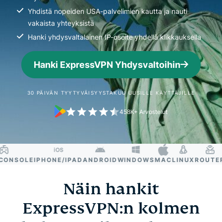
Yhdistä nopeiden USA-palvelimien kautta ja nauti
vakaista yhteyksistä
Hanki yhdysvaltalainen IP-osoite yhdellä klikkauksella
Hanki ExpressVPN Yhdysvaltoihin
30 PÄIVÄN TYYTYVÄISYYSTAKUU UUSILLE KÄYTTÄJILLE
458K+ Arvostelut
NSOLE
IPHONE/IPAD
ANDROID
WINDOWS
MAC
LINUX
ROUTER
S
Näin hankit
ExpressVPN:n kolmen