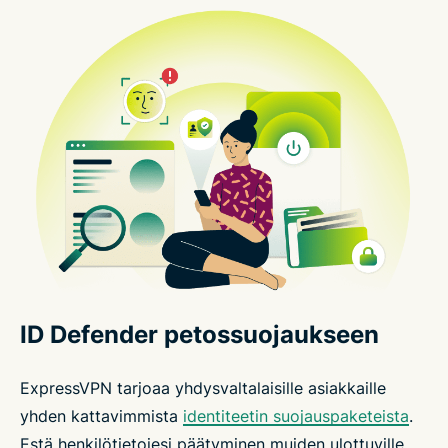
ID Defender petossuojaukseen
ExpressVPN tarjoaa yhdysvaltalaisille asiakkaille
yhden kattavimmista
identiteetin suojauspaketeista
.
Estä henkilötietojesi päätyminen muiden ulottuville,