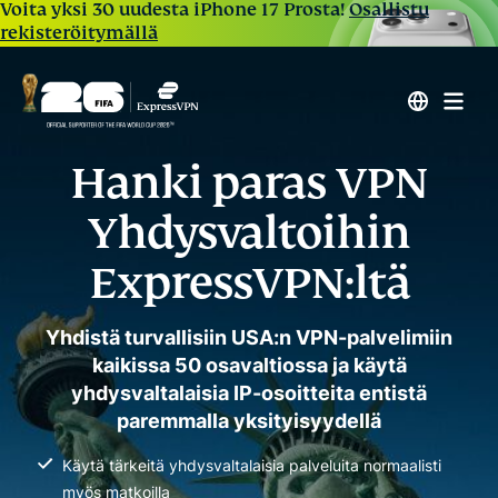
Voita yksi 30 uudesta iPhone 17 Prosta!
Osallistu
rekisteröitymällä
Hanki paras VPN
Yhdysvaltoihin
ExpressVPN:ltä
Yhdistä turvallisiin USA:n VPN-palvelimiin
kaikissa 50 osavaltiossa ja käytä
yhdysvaltalaisia IP-osoitteita entistä
paremmalla yksityisyydellä
Käytä tärkeitä yhdysvaltalaisia palveluita normaalisti
myös matkoilla