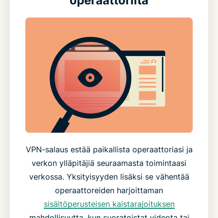
operaattorilta
VPN-salaus estää paikallista operaattoriasi ja
verkon ylläpitäjiä seuraamasta toimintaasi
verkossa. Yksityisyyden lisäksi se vähentää
operaattoreiden harjoittaman
sisältöperusteisen kaistarajoituksen
mahdollisuutta, kun suoratoistat videota tai