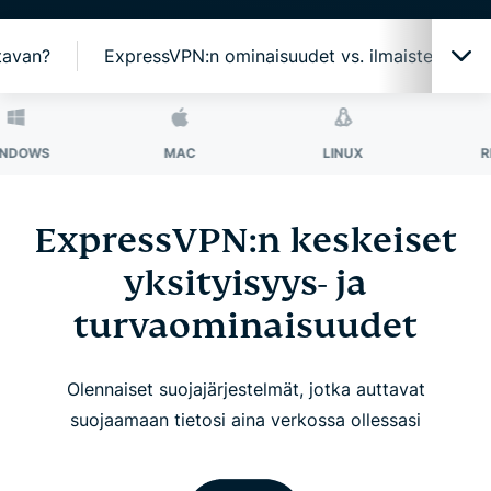
tavan?
ExpressVPN:n ominaisuudet vs. ilmaisten VPN-
Yksi sovellus, monta suojausta
MAC
LINUX
REITITIN
Paras VPN-teknologia yksityisyyden suojaamiseen
ExpressVPN:n keskeiset
yksityisyys- ja
ExpressVPN:ltä saat enemmän
turvaominaisuudet
VPN kaikille laitteillesi
Olennaiset suojajärjestelmät, jotka auttavat
Käytä ExpressVPN:ää reitittimelläsi
suojaamaan tietosi aina verkossa ollessasi
Mitä ihmiset sanovat ExpressVPN:stä