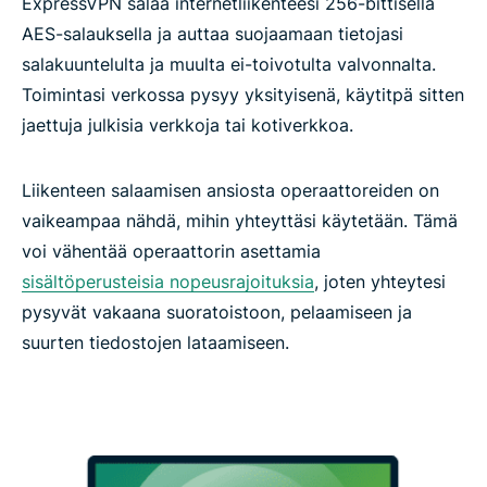
ExpressVPN salaa internetliikenteesi 256-bittisellä
AES-salauksella ja auttaa suojaamaan tietojasi
salakuuntelulta ja muulta ei-toivotulta valvonnalta.
Toimintasi verkossa pysyy yksityisenä, käytitpä sitten
jaettuja julkisia verkkoja tai kotiverkkoa.
Liikenteen salaamisen ansiosta operaattoreiden on
vaikeampaa nähdä, mihin yhteyttäsi käytetään. Tämä
voi vähentää operaattorin asettamia
sisältöperusteisia nopeusrajoituksia
, joten yhteytesi
pysyvät vakaana suoratoistoon, pelaamiseen ja
suurten tiedostojen lataamiseen.