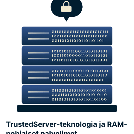
Hanki nämä ominaisuudet ja paljon muuta, täysin
ilman riskiä
ExpressVPN:n keskeiset yksityisyys- ja
turvaominaisuudet
ExpressVPN:n ominaisuudet suorituskykyisiin
yhteyksiin
Verkkotason suojaus- ja suodatusominaisuudet
Suojaa salasanasi ExpressKeysillä
TrustedServer-teknologia ja RAM-
Pidä tekoälykeskustelusi luottamuksellisina
pohjaiset palvelimet