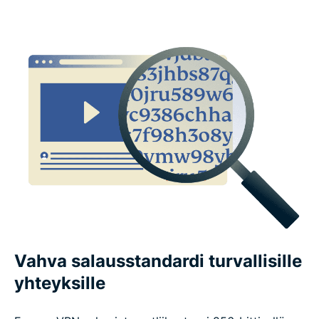
Maksut, kokeilut ja takuut
Mitä ihmiset sanovat ExpressVPN:stä
Usein kysyttyä VPN-ominaisuuksista
Vahva salausstandardi turvallisille
yhteyksille