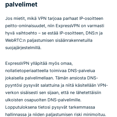
palvelimet
Jos mietit, mikä VPN tarjoaa parhaat IP-osoitteen
peitto-ominaisuudet, niin ExpressVPN on varmasti
hyvä vaihtoehto – se estää IP-osoitteen, DNS:n ja
WebRTC:n paljastumisen sisäänrakennetuilla
suojajärjestelmillä.
ExpressVPN ylläpitää myös omaa,
nollatietoperiaatteella toimivaa DNS-palvelua
jokaisella palvelimellaan. Tämän ansiosta DNS-
pyyntösi pysyvät salattuina ja niitä käsitellään VPN-
verkon sisäisesti sen sijaan, että ne lähetettäisiin
ulkoisten osapuolten DNS-palvelimille.
Lopputuloksena tietosi pysyvät tarkemmassa
hallinnassa ja niiden paljastumisen riski minimoituu.