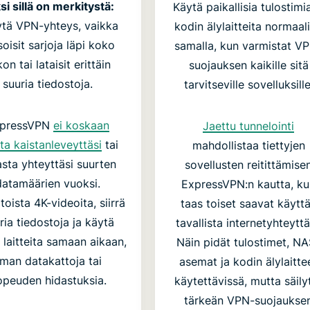
si sillä on merkitystä:
Käytä paikallisia tulostimia
ytä VPN-yhteys, vaikka
kodin älylaitteita normaali
soisit sarjoja läpi koko
samalla, kun varmistat V
kon tai lataisit erittäin
suojauksen kaikille sitä
suuria tiedostoja.
tarvitseville sovelluksille
pressVPN
ei koskaan
Jaettu tunnelointi
ita kaistanleveyttäsi
tai
mahdollistaa tiettyjen
asta yhteyttäsi suurten
sovellusten reitittämise
datamäärien vuoksi.
ExpressVPN:n kautta, ku
toista 4K-videoita, siirrä
taas toiset saavat käytt
ria tiedostoja ja käytä
tavallista internetyhteyttä
 laitteita samaan aikaan,
Näin pidät tulostimet, NA
lman datakattoja tai
asemat ja kodin älylaitte
opeuden hidastuksia.
käytettävissä, mutta säily
tärkeän VPN-suojaukse