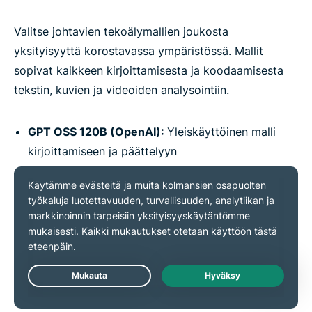
Valitse johtavien tekoälymallien joukosta
yksityisyyttä korostavassa ympäristössä. Mallit
sopivat kaikkeen kirjoittamisesta ja koodaamisesta
tekstin, kuvien ja videoiden analysointiin.
GPT OSS 120B (OpenAI):
Yleiskäyttöinen malli
kirjoittamiseen ja päättelyyn
DeepSeek R1 Distill 32B:
Suunniteltu
monivaiheiseen päättelyyn ja analysointiin
Qwen2.5-VL 32B:
Multimodaalinen malli
asiakirjojen ja kuvien analysointiin
Qwen3.5 35B-A3B:
Edistynyt malli
koodaamiseen, pitkiin tehtäviin ja monikieliseen
Live Chat
käyttöön