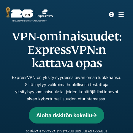
VPN-ominaisuudet:
ExpressVPN:n
kattava opas
ExpressVPN on yksityisyydessä aivan omaa luokkaansa.
Siitä löytyy valikoima huolellisesti testattuja
yksityisyysominaisuuksia, joiden kehittäjätiimi innovoi
aivan kyberturvallisuuden eturintamassa.
Aloita riskitön kokeilu
30 PÄIVÄN TYYTYVÄISYYSTAKUU UUSILLE ASIAKKAILLE