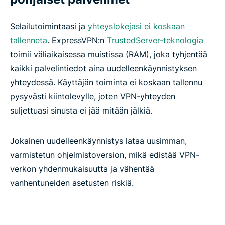
ExpressAI:lla
Selailutoimintaasi ja
yhteyslokejasi ei koskaan
Suojaa sähköpostisi ExpressMailGuardilla
tallenneta
. ExpressVPN:n
TrustedServer-teknologia
toimii väliaikaisessa muistissa (RAM), joka tyhjentää
kaikki palvelintiedot aina uudelleenkäynnistyksen
Identity Defender (vain Yhdysvaltojen tilauksilla)
yhteydessä. Käyttäjän toiminta ei koskaan tallennu
pysyvästi kiintolevylle, joten VPN-yhteyden
Automatisoi VPN-yhteys ExpressVPN:n MCP-
suljettuasi sinusta ei jää mitään jälkiä.
palvelimella
Jokainen uudelleenkäynnistys lataa uusimman,
Mitkä ominaisuudet tekevät VPN:stä luotettavan?
varmistetun ohjelmistoversion, mikä edistää VPN-
verkon yhdenmukaisuutta ja vähentää
ExpressVPN:n ominaisuudet vs. ilmaisten VPN-
vanhentuneiden asetusten riskiä.
palvelujen ominaisuudet
Yhteensopivuus eri laitteille