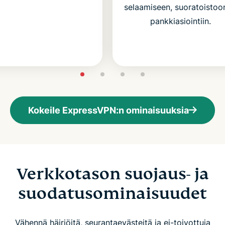
selaamiseen, suoratoistoon
pankkiasiointiin.
Kokeile ExpressVPN:n ominaisuuksia
Verkkotason suojaus- ja
suodatusominaisuudet
Vähennä häiriöitä, seurantaevästeitä ja ei-toivottuja