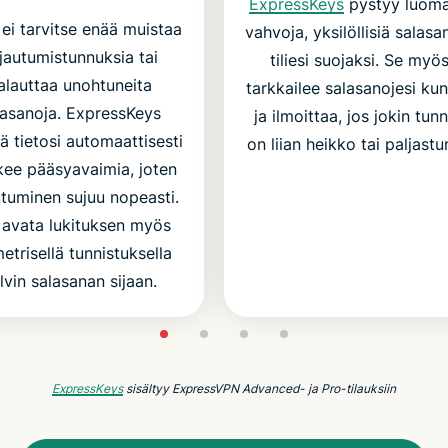
ExpressKeys
pystyy luom
 ei tarvitse enää muistaa
vahvoja, yksilöllisiä salasa
rjautumistunnuksia tai
tiliesi suojaksi. Se myö
alauttaa unohtuneita
tarkkailee salasanojesi ku
lasanoja. ExpressKeys
ja ilmoittaa, jos jokin tun
ä tietosi automaattisesti
on liian heikko tai paljastu
kee pääsyavaimia, joten
utuminen sujuu nopeasti.
 avata lukituksen myös
etrisellä tunnistuksella
lvin salasanan sijaan.
ExpressKeys
sisältyy ExpressVPN Advanced- ja Pro-tilauksiin