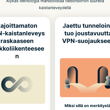
Älykäs teknologia mahdollistaa tiedonsiirron suurella
kaistanleveydellä
ajoittamaton
Jaettu tunneloin
-kaistanleveys
tuo joustavuutt
raskaaseen
VPN-suojaukse
kkoliikenteesee
n
Miksi sillä on merkitystä