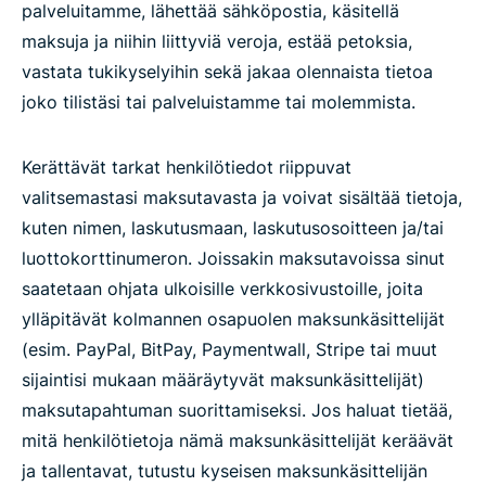
palveluitamme, lähettää sähköpostia, käsitellä
maksuja ja niihin liittyviä veroja, estää petoksia,
vastata tukikyselyihin sekä jakaa olennaista tietoa
joko tilistäsi tai palveluistamme tai molemmista.
Kerättävät tarkat henkilötiedot riippuvat
valitsemastasi maksutavasta ja voivat sisältää tietoja,
kuten nimen, laskutusmaan, laskutusosoitteen ja/tai
luottokorttinumeron. Joissakin maksutavoissa sinut
saatetaan ohjata ulkoisille verkkosivustoille, joita
ylläpitävät kolmannen osapuolen maksunkäsittelijät
(esim. PayPal, BitPay, Paymentwall, Stripe tai muut
sijaintisi mukaan määräytyvät maksunkäsittelijät)
maksutapahtuman suorittamiseksi. Jos haluat tietää,
mitä henkilötietoja nämä maksunkäsittelijät keräävät
ja tallentavat, tutustu kyseisen maksunkäsittelijän