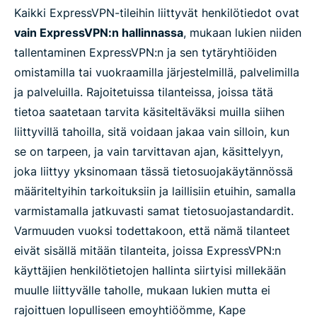
Kaikki ExpressVPN-tileihin liittyvät henkilötiedot ovat
vain ExpressVPN:n hallinnassa
, mukaan lukien niiden
tallentaminen ExpressVPN:n ja sen tytäryhtiöiden
omistamilla tai vuokraamilla järjestelmillä, palvelimilla
ja palveluilla. Rajoitetuissa tilanteissa, joissa tätä
tietoa saatetaan tarvita käsiteltäväksi muilla siihen
liittyvillä tahoilla, sitä voidaan jakaa vain silloin, kun
se on tarpeen, ja vain tarvittavan ajan, käsittelyyn,
joka liittyy yksinomaan tässä tietosuojakäytännössä
määriteltyihin tarkoituksiin ja laillisiin etuihin, samalla
varmistamalla jatkuvasti samat tietosuojastandardit.
Varmuuden vuoksi todettakoon, että nämä tilanteet
eivät sisällä mitään tilanteita, joissa ExpressVPN:n
käyttäjien henkilötietojen hallinta siirtyisi millekään
muulle liittyvälle taholle, mukaan lukien mutta ei
rajoittuen lopulliseen emoyhtiöömme, Kape