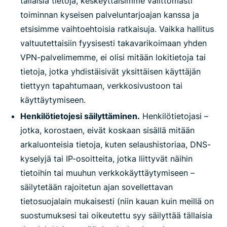
tällaisia tietoja, keskeyttäisimme välittömästi
toiminnan kyseisen palveluntarjoajan kanssa ja
etsisimme vaihtoehtoisia ratkaisuja. Vaikka hallitus
valtuutettaisiin fyysisesti takavarikoimaan yhden
VPN-palvelimemme, ei olisi mitään lokitietoja tai
tietoja, jotka yhdistäisivät yksittäisen käyttäjän
tiettyyn tapahtumaan, verkkosivustoon tai
käyttäytymiseen.
Henkilötietojesi säilyttäminen.
Henkilötietojasi –
jotka, korostaen, eivät koskaan sisällä mitään
arkaluonteisia tietoja, kuten selaushistoriaa, DNS-
kyselyjä tai IP-osoitteita, jotka liittyvät näihin
tietoihin tai muuhun verkkokäyttäytymiseen –
säilytetään rajoitetun ajan sovellettavan
tietosuojalain mukaisesti (niin kauan kuin meillä on
suostumuksesi tai oikeutettu syy säilyttää tällaisia