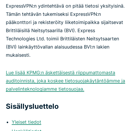
ExpressVPN:n ydintehtävä on pitää tietosi yksityisinä.
Tämän tehtävän tukemiseksi ExpressVPN:n
pääkonttori ja rekisteröity liiketoimipaikka sijaitsevat
Brittiläisillä Neitsytsaarilla (BVI). Express
Technologies Ltd. toimii Brittiläisten Neitsytsaarten
(BVI) lainkäyttövallan alaisuudessa BVI:n lakien
mukaisesti.
Lue lisää KPMG:n äskettäisestä riippumattomasta
auditoinnista, joka koskee tietosuojakäytäntöämme ja
palvelinteknologiamme tietosuojaa.
Sisällysluettelo
Yleiset tiedot