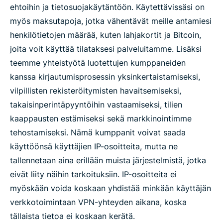
ehtoihin ja tietosuojakäytäntöön. Käytettävissäsi on
myös maksutapoja, jotka vähentävät meille antamiesi
henkilötietojen määrää, kuten lahjakortit ja Bitcoin,
joita voit käyttää tilataksesi palveluitamme. Lisäksi
teemme yhteistyötä luotettujen kumppaneiden
kanssa kirjautumisprosessin yksinkertaistamiseksi,
vilpillisten rekisteröitymisten havaitsemiseksi,
takaisinperintäpyyntöihin vastaamiseksi, tilien
kaappausten estämiseksi sekä markkinointimme
tehostamiseksi. Nämä kumppanit voivat saada
käyttöönsä käyttäjien IP-osoitteita, mutta ne
tallennetaan aina erillään muista järjestelmistä, jotka
eivät liity näihin tarkoituksiin. IP-osoitteita ei
myöskään voida koskaan yhdistää minkään käyttäjän
verkkotoimintaan VPN-yhteyden aikana, koska
tällaista tietoa ei koskaan kerätä.