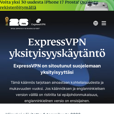
Voita yksi 30 uudesta iPhone 17 Prosta!
Osallistu
rekisteröitymällä
ExpressVPN
yksityisyyskäytäntö
ExpressVPN on sitoutunut suojelemaan
yksityisyyttäsi
Tämä käännös tarjotaan ainoastaan kohteliaisuudesta ja
mukavuuden vuoksi. Jos käännöksen ja englanninkielisen
version välillä on ristiriita tai epäjohdonmukaisuus,
englanninkielinen versio on ensisijainen.