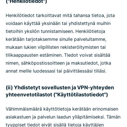
("Henkilötiedot")
Henkilötiedot tarkoittavat mitä tahansa tietoa, jota
voidaan käyttää yksinään tai yhdistettynä muihin
tietoihin yksilön tunnistamiseen. Henkilötietoja
kerätään tarjotaksemme sinulle palveluitamme,
mukaan lukien vilpillisten rekisteröitymisten tai
tilikaappausten estäminen. Tiedot voivat sisältää
nimen, sähköpostiosoitteen ja maksutiedot, jotka
annat meille luodessasi tai päivittäessäsi tiliäsi.
(ii) Yhdistetyt sovellusten ja VPN-yhteyden
yhteenvetotilastot ("Käyttötilastotiedot")
Vähimmäismäärä käyttötietoja kerätään erinomaisen
asiakastuen ja palvelun laadun ylläpitämiseksi. Tämän
tyyppiset tiedot eivät sisällä tietoja käyttäjien