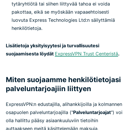
tytäryhtiötä tai siihen liittyvää tahoa ei voida
pakottaa, eikä se myöskään vapaaehtoisesti
luovuta Express Technologies Ltd:n säilyttämiä
henkilötietoja.
Lisätietoja yksityisyytesi ja turvallisuutesi
suojaamisesta löydät
ExpressVPN Trust Centeristä
.
Miten suojaamme henkilötietojasi
palveluntarjoajiin liittyen
ExpressVPN:n edustajilla, alihankkijoilla ja kolmannen
osapuolen palveluntarjoajilla ("
Palveluntarjoajat
") voi
olla hallittu pääsy asiaankuuluviin tietoihin
auttaakseen meitä käsittelemään maksuja,