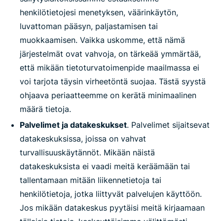
henkilötietojesi menetyksen, väärinkäytön,
luvattoman pääsyn, paljastamisen tai
muokkaamisen. Vaikka uskomme, että nämä
järjestelmät ovat vahvoja, on tärkeää ymmärtää,
että mikään tietoturvatoimenpide maailmassa ei
voi tarjota täysin virheetöntä suojaa. Tästä syystä
ohjaava periaatteemme on kerätä minimaalinen
määrä tietoja.
Palvelimet ja datakeskukset
. Palvelimet sijaitsevat
datakeskuksissa, joissa on vahvat
turvallisuuskäytännöt. Mikään näistä
datakeskuksista ei vaadi meitä keräämään tai
tallentamaan mitään liikennetietoja tai
henkilötietoja, jotka liittyvät palvelujen käyttöön.
Jos mikään datakeskus pyytäisi meitä kirjaamaan