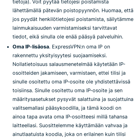
tietoja). Voit pyytää tietojesi poistamista
lähettämällä pätevän poistopyynnön. Huomaa, että
jos pyydät henkilötietojesi poistamista, säilytämme
lainmukaisuuden varmistamiseksi tarvittavat
tiedot, eikä sinulla ole enää pääsyä palveluihin.
Oma IP-lisäosa
. ExpressVPN:n oma IP on
rakennettu yksityisyytesi suojaamiseksi.
Nollatietoisuus salausmenetelmää käytetään IP-
osoitteiden jakamiseen, varmistaen, ettei tilisi ja
sinulle osoitettu oma IP-osoite ole yhdistettävissä
toisiinsa. Sinulle osoitettu oma IP-osoite ja sen
määritysasetukset pysyvät salattuina ja suojattuina
valitsemallasi pääsykoodilla, ja tämä koodi on
ainoa tapa avata oma IP-osoitteesi millä tahansa
laitteellasi. Suosittelemme käyttämään vahvaa ja
ainutlaatuista koodia, joka on erilainen kuin tilisi