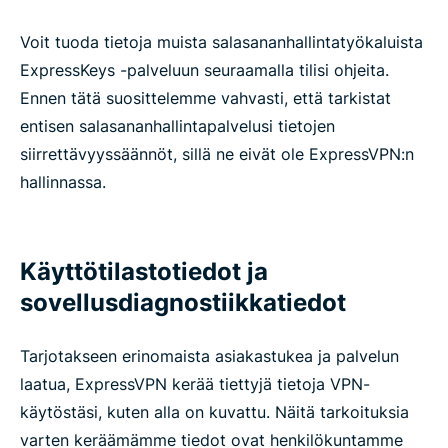
Voit tuoda tietoja muista salasananhallintatyökaluista
ExpressKeys -palveluun seuraamalla tilisi ohjeita.
Ennen tätä suosittelemme vahvasti, että tarkistat
entisen salasananhallintapalvelusi tietojen
siirrettävyyssäännöt, sillä ne eivät ole ExpressVPN:n
hallinnassa.
Käyttötilastotiedot ja
sovellusdiagnostiikkatiedot
Tarjotakseen erinomaista asiakastukea ja palvelun
laatua, ExpressVPN kerää tiettyjä tietoja VPN-
käytöstäsi, kuten alla on kuvattu. Näitä tarkoituksia
varten keräämämme tiedot ovat henkilökuntamme