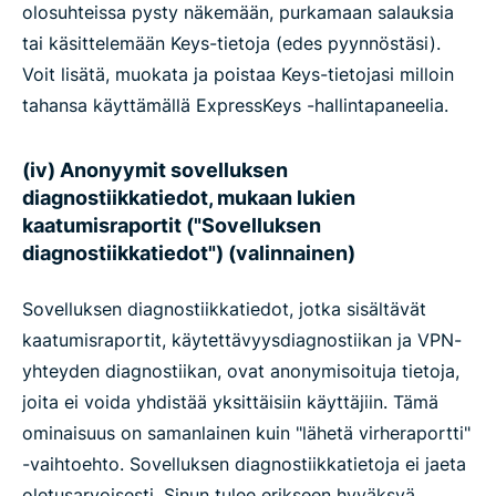
olosuhteissa pysty näkemään, purkamaan salauksia
tai käsittelemään Keys-tietoja (edes pyynnöstäsi).
Voit lisätä, muokata ja poistaa Keys-tietojasi milloin
tahansa käyttämällä ExpressKeys -hallintapaneelia.
(iv) Anonyymit sovelluksen
diagnostiikkatiedot, mukaan lukien
kaatumisraportit ("Sovelluksen
diagnostiikkatiedot") (valinnainen)
Sovelluksen diagnostiikkatiedot, jotka sisältävät
kaatumisraportit, käytettävyysdiagnostiikan ja VPN-
yhteyden diagnostiikan, ovat anonymisoituja tietoja,
joita ei voida yhdistää yksittäisiin käyttäjiin. Tämä
ominaisuus on samanlainen kuin "lähetä virheraportti"
-vaihtoehto. Sovelluksen diagnostiikkatietoja ei jaeta
oletusarvoisesti. Sinun tulee erikseen hyväksyä,