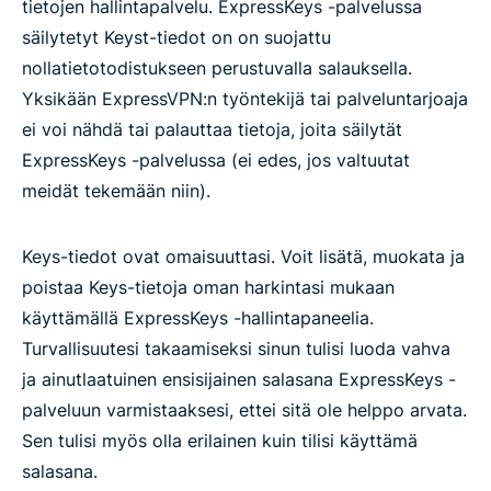
tietojen hallintapalvelu. ExpressKeys -palvelussa
säilytetyt Keyst-tiedot on on suojattu
nollatietotodistukseen perustuvalla salauksella.
Yksikään ExpressVPN:n työntekijä tai palveluntarjoaja
ei voi nähdä tai palauttaa tietoja, joita säilytät
ExpressKeys -palvelussa (ei edes, jos valtuutat
meidät tekemään niin).
Keys-tiedot ovat omaisuuttasi. Voit lisätä, muokata ja
poistaa Keys-tietoja oman harkintasi mukaan
käyttämällä ExpressKeys -hallintapaneelia.
Turvallisuutesi takaamiseksi sinun tulisi luoda vahva
ja ainutlaatuinen ensisijainen salasana ExpressKeys -
palveluun varmistaaksesi, ettei sitä ole helppo arvata.
Sen tulisi myös olla erilainen kuin tilisi käyttämä
salasana.