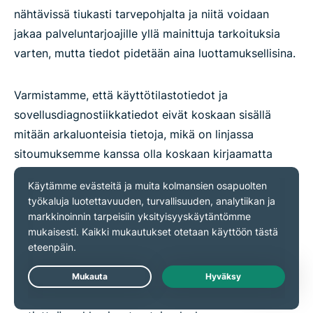
nähtävissä tiukasti tarvepohjalta ja niitä voidaan
jakaa palveluntarjoajille yllä mainittuja tarkoituksia
varten, mutta tiedot pidetään aina luottamuksellisina.
Varmistamme, että käyttötilastotiedot ja
sovellusdiagnostiikkatiedot eivät koskaan sisällä
mitään arkaluonteisia tietoja, mikä on linjassa
sitoumuksemme kanssa olla koskaan kirjaamatta
selaushistoriaa, liikenteen kohteita, datasisältöä, IP-
osoitteita tai DNS-kyselyjä.
VPN-käyttötilastoihin liittyen minimidatan keräämisen
periaatteemme tarkoittaa, että:
Live Chat
Emme tiedä, mikä käyttäjä on koskaan käyttänyt