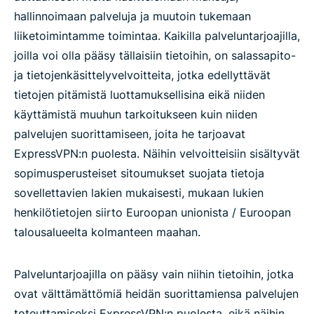
hallinnoimaan palveluja ja muutoin tukemaan
liiketoimintamme toimintaa. Kaikilla palveluntarjoajilla,
joilla voi olla pääsy tällaisiin tietoihin, on salassapito-
ja tietojenkäsittelyvelvoitteita, jotka edellyttävät
tietojen pitämistä luottamuksellisina eikä niiden
käyttämistä muuhun tarkoitukseen kuin niiden
palvelujen suorittamiseen, joita he tarjoavat
ExpressVPN:n puolesta. Näihin velvoitteisiin sisältyvät
sopimusperusteiset sitoumukset suojata tietoja
sovellettavien lakien mukaisesti, mukaan lukien
henkilötietojen siirto Euroopan unionista / Euroopan
talousalueelta kolmanteen maahan.
Palveluntarjoajilla on pääsy vain niihin tietoihin, jotka
ovat välttämättömiä heidän suorittamiensa palvelujen
toteuttamiseksi ExpressVPN:n puolesta, eikä näihin