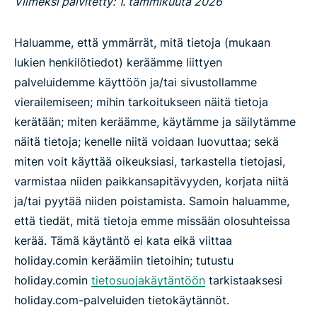
Viimeksi päivitetty: 1. tammikuuta 2026
Haluamme, että ymmärrät, mitä tietoja (mukaan
lukien henkilötiedot) keräämme liittyen
palveluidemme käyttöön ja/tai sivustollamme
vierailemiseen; mihin tarkoitukseen näitä tietoja
kerätään; miten keräämme, käytämme ja säilytämme
näitä tietoja; kenelle niitä voidaan luovuttaa; sekä
miten voit käyttää oikeuksiasi, tarkastella tietojasi,
varmistaa niiden paikkansapitävyyden, korjata niitä
ja/tai pyytää niiden poistamista. Samoin haluamme,
että tiedät, mitä tietoja emme missään olosuhteissa
kerää. Tämä käytäntö ei kata eikä viittaa
holiday.comin keräämiin tietoihin; tutustu
holiday.comin
tietosuojakäytäntöön
tarkistaaksesi
holiday.com-palveluiden tietokäytännöt.