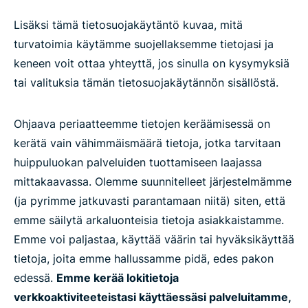
Lisäksi tämä tietosuojakäytäntö kuvaa, mitä
turvatoimia käytämme suojellaksemme tietojasi ja
keneen voit ottaa yhteyttä, jos sinulla on kysymyksiä
tai valituksia tämän tietosuojakäytännön sisällöstä.
Ohjaava periaatteemme tietojen keräämisessä on
kerätä vain vähimmäismäärä tietoja, jotka tarvitaan
huippuluokan palveluiden tuottamiseen laajassa
mittakaavassa. Olemme suunnitelleet järjestelmämme
(ja pyrimme jatkuvasti parantamaan niitä) siten, että
emme säilytä arkaluonteisia tietoja asiakkaistamme.
Emme voi paljastaa, käyttää väärin tai hyväksikäyttää
tietoja, joita emme hallussamme pidä, edes pakon
edessä.
Emme kerää lokitietoja
verkkoaktiviteeteistasi käyttäessäsi palveluitamme,