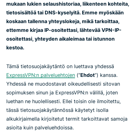
mukaan lukien selaushistoriaa, liikenteen kohteita,
tietosisältöä tai DNS-kyselyitä. Emme myöskään
koskaan tallenna yhteyslokeja, mikä tarkoittaa,
ettemme kirjaa IP-osoitettasi, lähtevää VPN-IP-
osoitettasi, yhteyden aikaleimaa tai istunnon
kestoa.
Tämä tietosuojakäytäntö on luettava yhdessä
ExpressVPN:n palveluehtojen
(“
Ehdot
”) kanssa.
Yhdessä ne muodostavat oikeudellisesti sitovan
sopimuksen sinun ja ExpressVPN:n välillä, joten
luethan ne huolellisesti. Ellei toisin ole ilmoitettu,
tässä tietosuojakäytännössä käytetyt isolla
alkukirjaimella kirjoitetut termit tarkoittavat samoja
asioita kuin palveluehdoissa.