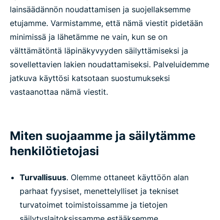
lainsäädännön noudattamisen ja suojellaksemme
etujamme. Varmistamme, että nämä viestit pidetään
minimissä ja lähetämme ne vain, kun se on
välttämätöntä läpinäkyvyyden säilyttämiseksi ja
sovellettavien lakien noudattamiseksi. Palveluidemme
jatkuva käyttösi katsotaan suostumukseksi
vastaanottaa nämä viestit.
Miten suojaamme ja säilytämme
henkilötietojasi
Turvallisuus
. Olemme ottaneet käyttöön alan
parhaat fyysiset, menettelylliset ja tekniset
turvatoimet toimistoissamme ja tietojen
säilytyslaitoksissamme estääksemme