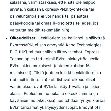
salasana, varmistaaksesi, ettei sitä ole helppo
arvata. Yksikään ExpressVPN:n työntekijä tai
palveluntarjoaja ei voi nähdä tai palauttaa
pääsykoodia tai omaa IP-osoitetta (ei edes, jos
valtuutat meidät tekemään niin).
Oikeudelliset
. Henkilötietojasi hallinnoi ja säilyttää
ExpressVPN, ei sen emoyhtiö Kape Technologies
PLC (UK) tai muut siihen liittyvät tahot. Express
Technologies Ltd. toimii BVI:n lainkäyttöalueella
BVI:n lakien mukaisesti (ehtojen kohdan 16
mukaisesti). Tästä johtuen kaikki henkilötietoihin
(tai muihin tietoihin) kohdistuvat oikeudelliset
vaatimukset ovat BVI:n lainkäyttövallan ja lakien
alaisia. Puolustamme tiukasti oikeuksiamme (ja
käyttäjiemme oikeuksia), jos tehdään yritys kiertää
BVI:n tarjoamat yksityisyydensuojat. Emoyhtiötä,