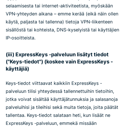
selaamisesta tai internet-aktiviteetista, myöskään
VPN-yhteyden aikana – emme kerää (eikä näin ollen
käytä, paljasta tai tallenna) tietoja VPN-liikenteen
sisällöstä tai kohteista, DNS-kyselyistä tai käyttäjien
IP-osoitteista.
(iii) ExpressKeys -palveluun lisätyt tiedot
("Keys-tiedot") (koskee vain ExpressKeys -
käyttäjiä)
Keys-tiedot viittaavat kaikkiin ExpressKeys -
palveluun tilisi yhteydessä tallennettuihin tietoihin,
jotka voivat sisältää käyttäjätunnuksia ja salasanoja
palveluihisi ja tileihisi sekä muita tietoja, joita päätät
tallentaa. Keys-tiedot salataan heti, kun lisäät ne
ExpressKeys -palveluun, emmekä missään