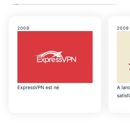
2009
2009
ExpressVPN est né
A lanc
satis