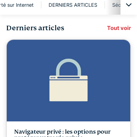
rté sur Internet
DERNIERS ARTICLES
Sécurité e
Derniers articles
Cybersécurité
Tout voir
Liberté numérique
Digital Security Lab
ExpressVPN for Teams
Actualités d'ExpressVPN
À la une
Navigateur privé : les options pour
Liberté sur Internet