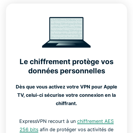
Fonctionnalités avancées pour des performances
optimales
Comment configurer ExpressVPN sur Apple TV ?
Le chiffrement protège vos
Découvrez comment ExpressVPN fonctionne sur
Apple TV
données personnelles
Dès que vous activez votre VPN pour Apple
Compatible avec toutes les générations d’Apple TV
TV, celui-ci sécurise votre connexion en la
chiffrant.
VPN gratuits vs VPN payants pour Apple TV
ExpressVPN recourt à un
chiffrement AES
Ce que nos utilisateurs disent d’ExpressVPN
256 bits
afin de protéger vos activités de