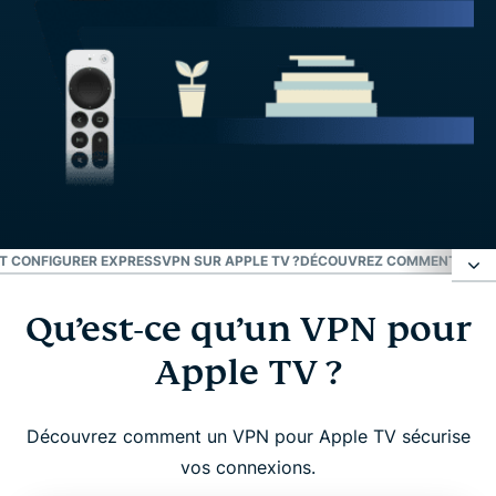
 CONFIGURER EXPRESSVPN SUR APPLE TV ?
DÉCOUVREZ COMMENT EXPRE
Qu’est-ce qu’un VPN pour
Qu’est-ce qu’un VPN pour Apple TV ?
Apple TV ?
Pourquoi utiliser un VPN avec Apple TV ?
Découvrez comment un VPN pour Apple TV sécurise
ExpressVPN pour Apple TV : caractéristiques
vos connexions.
phares