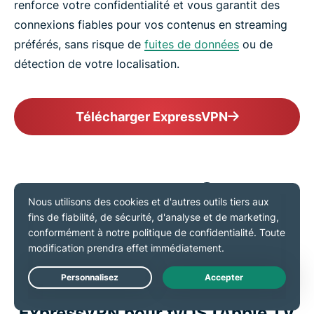
renforce votre confidentialité et vous garantit des
connexions fiables pour vos contenus en streaming
préférés, sans risque de
fuites de données
ou de
détection de votre localisation.
Télécharger ExpressVPN
Comment configurer
ExpressVPN sur Apple
TV ?
Solution 1 : utilisez l’application
Live Chat
ExpressVPN pour tvOS (Apple TV