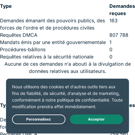
Type
Demandes
reçues
Demandes émanant des pouvoirs publics, des
163
forces de l'ordre et de procédures civiles
Requêtes DMCA
807 788
Mandats émis par une entité gouvernementale
1
Procédures-bâillons
0
Requêtes relatives à la sécurité nationale
0
Aucune de ces demandes n'a abouti à la divulgation de
données relatives aux utilisateurs.
Période : janvier – juin 2024
Type
Demandes
reçues
Demandes émanant des pouvoirs publics, des
170
Live Chat
forces de l'ordre et de procédures civiles
Requêtes DMCA
259 561