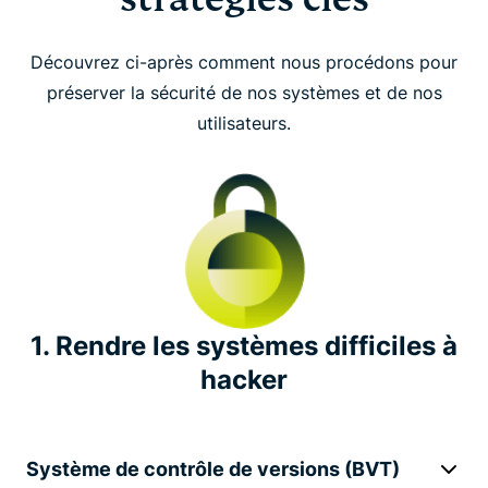
Innovation
Découvrez ci-après comment nous procédons pour
Gouvernance opérationnelle (ISO)
préserver la sécurité de nos systèmes et de nos
utilisateurs.
Audits de sécurité indépendants
Rapport de transparence
Programme de chasse aux bugs
Leadership dans le secteur
1. Rendre les systèmes difficiles à
hacker
Initiatives majeures en matière de protection de la
vie privée
Système de contrôle de versions (BVT)