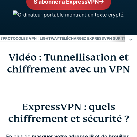
S'abonner à ExpressVPN
 ?
PROTOCOLES VPN : LIGHTWAY
TÉLÉCHARGEZ EXPRESSVPN SUR TOUS VO
Vidéo : Tunnellisation et
Vidéo : Tunnellisation et chiffrement avec un
VPN
chiffrement avec un VPN
ExpressVPN : quels chiffrement et sécurité ?
Protocoles VPN : Lightway
ExpressVPN : quels
chiffrement et sécurité ?
Téléchargez ExpressVPN sur tous vos appareils
En plus de
masquer votre adresse IP
et de
brouiller