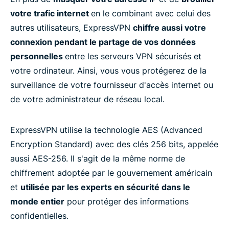
FAQ
votre trafic internet
en le combinant avec celui des
autres utilisateurs, ExpressVPN
chiffre aussi votre
En savoir plus ! Comment utiliser un VPN
connexion pendant le partage de vos données
personnelles
entre les serveurs VPN sécurisés et
Prêt à essayer le meilleur VPN ?
votre ordinateur. Ainsi, vous vous protégerez de la
surveillance de votre fournisseur d'accès internet ou
de votre administrateur de réseau local.
ExpressVPN utilise la technologie AES (Advanced
Encryption Standard) avec des clés 256 bits, appelée
aussi AES-256. Il s'agit de la même norme de
chiffrement adoptée par le gouvernement américain
et
utilisée par les experts en sécurité dans le
monde entier
pour protéger des informations
confidentielles.