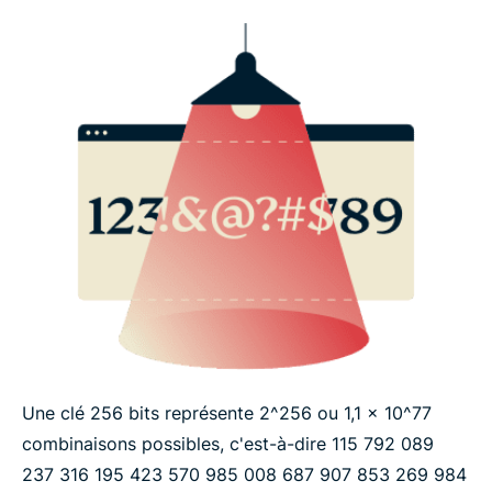
Une clé 256 bits représente 2^256 ou 1,1 x 10^77
combinaisons possibles, c'est-à-dire 115 ​792 ​089 ​
237 ​316 ​195 ​423 ​570 ​985 ​008 ​687 ​907 ​853 ​269 ​984