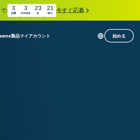
3
3
23
20
で:
今すぐ応募
日間
HOURS
分
SEC
Teams
製品
マイアカウント
始める
113か国のサーバー
Intego
高速VPN
Award-
ゲーミング向けVPN
com
winning
組み
ExpressVPNについて
macOS
国
antivirus,
え
firewall,
M。
ョンで、プライバシーとセキュリティを強化する拡
system tools,
できます。これらはシームレスに連携し、デジタ
and more.
す。