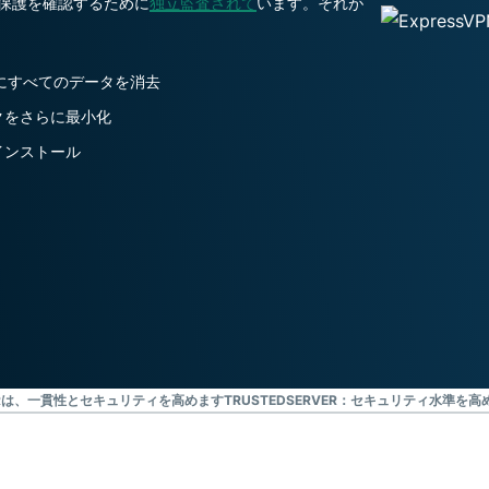
ー保護を確認するために
独立監査されて
います。それが
ジェンスを実
ど。
現する初のコ
ンシューマー
向けAI。
びにすべてのデータを消去
Identity
クをさらに最小化
Defender
インストール
ID保護・監
視・データ削
除を備えた強
力なツール
群。
VERは、一貫性とセキュリティを高めます
TRUSTEDSERVER：セキュリティ水準を高