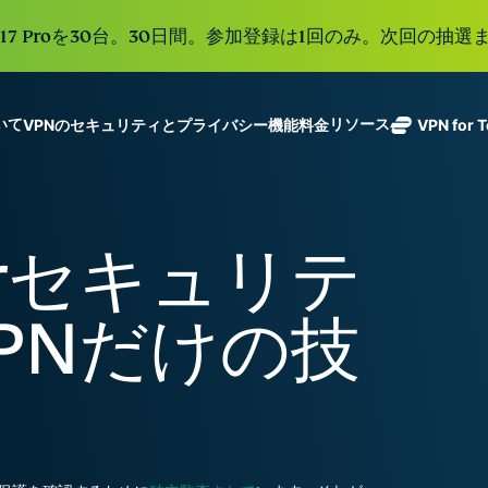
e 17 Proを30台。30日間。参加登録は1回のみ。次回の抽選ま
ついて
リソース
VPNのセキュリティとプライバシー機能
料金
VPN for 
ExpressVPN
業界をリード
Get fast, secure
ExpressMailGuard
する超高速
ノーログポリシー]
Windows
VPNとは
新機能
ing teams. Easy
受信トレイと個人情
VPN。113か
複数のデバイスで利用
MacOS
初心者向けVPN
新機能
age, built to
rverセキュリテ
報を守るプライベー
国のセキュア
オンラインサービスに安全にアクセス
Linux
VPNの使い方
新機能
トメールリレーサー
holiday.
なサーバーを
すべての機能を見る
VPN暗号化の仕
ビス。
eSIM
備えていま
sVPNだけの技
150以上の
す。
と地域で使
ExpressAI
る無料eSI
1つのサブスクリプシ
機密コンピュ
張中のツール群を利用
ーティングを
ExpressKeys
採用した、プ
ルライフを向上させま
安全なパスワ
ライバシー重
ード管理や多
視のインテリ
すべての製品を見る
要素認証な