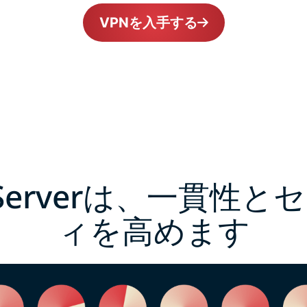
VPNを入手する
edServerは、一貫性
ィを高めます