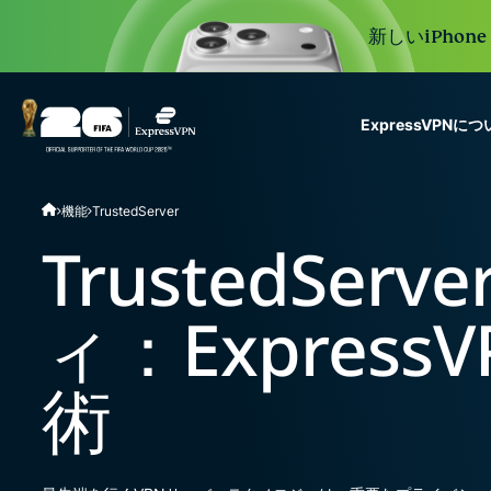
新しいiPhon
ExpressVPNに
ExpressVPN for Teams
機能
TrustedServer
VPN protection for grow
to deploy, simple to man
TrustedSe
scale.
ィ：Expres
術