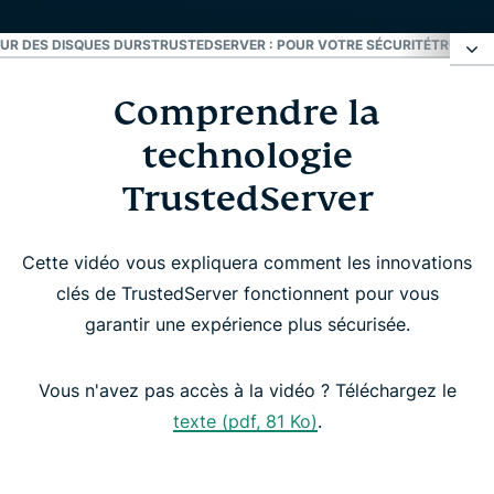
SUR DES DISQUES DURS
TRUSTEDSERVER : POUR VOTRE SÉCURITÉ
TRUSTED
Comprendre la
Comprendre la technologie TrustedServer
technologie
TrustedServer élimine les risques liés à
TrustedServer
l'enregistrement de données sur des disques durs
Cette vidéo vous expliquera comment les innovations
TrustedServer : pour votre sécurité
clés de TrustedServer fonctionnent pour vous
garantir une expérience plus sécurisée.
TrustedServer : mettre la barre toujours plus haut
Vous n'avez pas accès à la vidéo ? Téléchargez le
Abonnez-vous au seul VPN avec la technologie
texte (pdf, 81 Ko)
.
TrustedServer