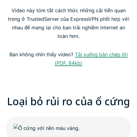
Video này tóm tắt cách thức những cải tiến quan
TrustedServer tăng cường tính ổn định và bảo mật
trọng ở TrustedServer của ExpressVPN phối hợp với
nhau để mang lại cho bạn trải nghiệm internet an
TrustedServer: Nâng cao tiêu chuẩn bảo mật
toàn hơn.
Tải VPN duy nhất có công nghệ TrustedServer
Bạn không nhìn thấy video?
Tải xuống bản chép lời
(PDF, 84kb)
Loại bỏ rủi ro của ổ cứng