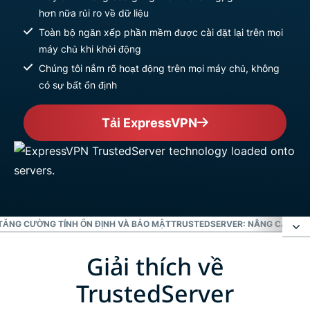
hơn nữa rủi ro về dữ liệu
Toàn bộ ngăn xếp phần mềm được cài đặt lại trên mọi
máy chủ khi khởi động
Chúng tôi nắm rõ hoạt động trên mọi máy chủ, không
có sự bất ổn định
Tải ExpressVPN
TĂNG CƯỜNG TÍNH ỔN ĐỊNH VÀ BẢO MẬT
TRUSTEDSERVER: NÂNG CAO TI
Giải thích về
Giải thích về TrustedServer
TrustedServer
Loại bỏ rủi ro của ổ cứng