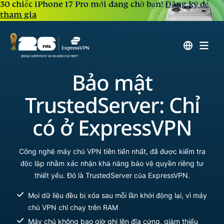
30 chiếc iPhone 17 Pro mới đang chờ bạn!
Đăng ký để
tham gia
Bảo mật
TrustedServer: Chỉ
có ở ExpressVPN
Công nghệ máy chủ VPN tiên tiến nhất, đã được kiểm tra
độc lập nhằm xác nhận khả năng bảo vệ quyền riêng tư
thiết yếu. Đó là TrustedServer của ExpressVPN.
Mọi dữ liệu đều bị xóa sau mỗi lần khởi động lại, vì máy
chủ VPN chỉ chạy trên RAM
Máy chủ không bao giờ ghi lên đĩa cứng, giảm thiểu