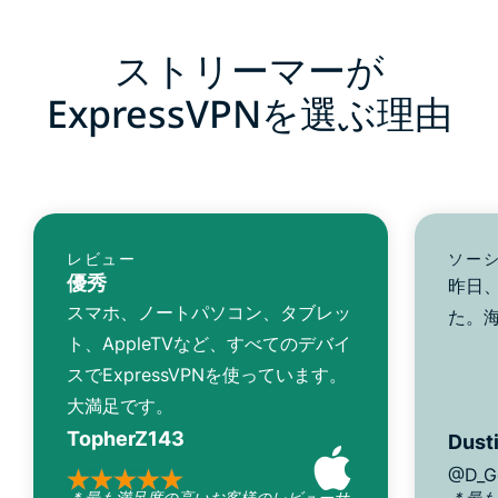
ストリーマーが
ExpressVPNを選ぶ理由
レビュー
ソー
優秀
昨日、
スマホ、ノートパソコン、タブレッ
た。
ト、AppleTVなど、すべてのデバイ
スでExpressVPNを使っています。
大満足です。
TopherZ143
Dusti
@D_G
* 最も満足度の高いお客様のレビューサ
* 最