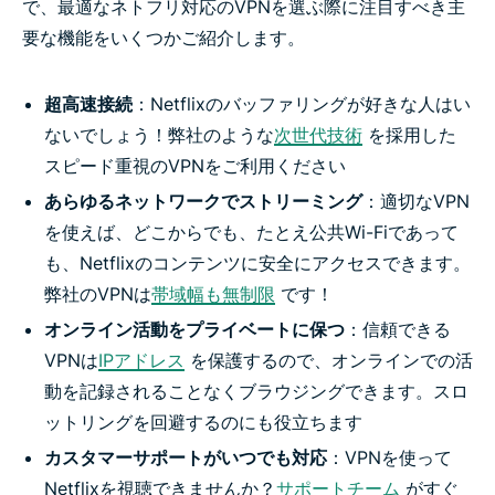
で、最適なネトフリ対応のVPNを選ぶ際に注目すべき主
要な機能をいくつかご紹介します。
超高速接続
：Netflixのバッファリングが好きな人はい
ないでしょう！弊社のような
次世代技術
を採用した
スピード重視のVPNをご利用ください
あらゆるネットワークでストリーミング
：適切なVPN
を使えば、どこからでも、たとえ公共Wi-Fiであって
も、Netflixのコンテンツに安全にアクセスできます。
弊社のVPNは
帯域幅も無制限
です！
オンライン活動をプライベートに保つ
：信頼できる
VPNは
IPアドレス
を保護するので、オンラインでの活
動を記録されることなくブラウジングできます。スロ
ットリングを回避するのにも役立ちます
カスタマーサポートがいつでも対応
：VPNを使って
Netflixを視聴できませんか？
サポートチーム
がすぐ