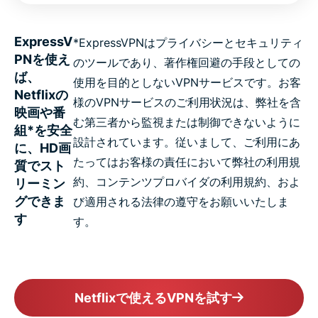
ExpressV
*ExpressVPNはプライバシーとセキュリティ
PNを使え
のツールであり、著作権回避の手段としての
ば、
使用を目的としないVPNサービスです。お客
Netflixの
様のVPNサービスのご利用状況は、弊社を含
映画や番
む第三者から監視または制御できないように
組*を安全
設計されています。従いまして、ご利用にあ
に、HD画
たってはお客様の責任において弊社の利用規
質でスト
約、コンテンツプロバイダの利用規約、およ
リーミン
グできま
び適用される法律の遵守をお願いいたしま
す
す。
Netflixで使えるVPNを試す