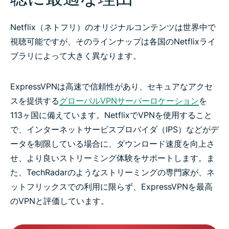
なぜNetflixライブラリは国によって異なる？
Netflix（ネトフリ）のオリジナルコンテンツは世界中で
視聴可能ですが、そのラインナップは各国のNetflixライ
自分のNetflixライブラリに最適なロケーションを選択
ブラリによって大きく異なります。
Netflix対応VPNを ダウンロード
ExpressVPNは高速で信頼性があり、セキュアなアクセ
スを提供する
グローバルVPNサーバーロケーション
を
Netflix対応VPNの仕組み
113ヶ国に備えています。NetflixでVPNを使用すること
で、インターネットサービスプロバイダ（IPS）などがデ
よくある質問（FAQ）：VPNを使ったNetflix視聴につ
ータを制限している場合に、ダウンロード速度を向上さ
いて
せ、より良いストリーミング体験をサポートします。ま
た、TechRadarのようなストリーミングの専門家が、ネ
ExpressVPNを使ってストリーミング開始
ットフリックスでの利用に限らず、ExpressVPNを最高
のVPNと評価しています。
各種サービスに対応