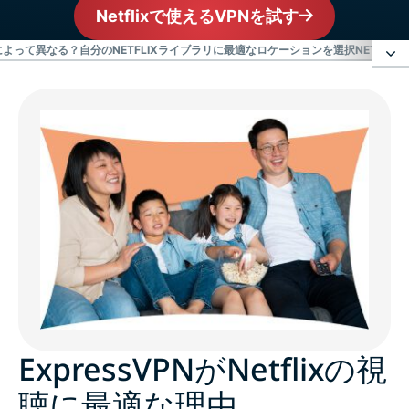
Netflixで使えるVPNを試す
国によって異なる？
自分のNETFLIXライブラリに最適なロケーションを選択
NETFLI
ExpressVPNがNetflixの視聴に最適な理由
ExpressVPNはNetflixと一緒に使えますか？
ネトフリ対応VPNのメリット
Netflix対応VPNの選び方
ExpressVPNと他のVPNとの比較
ExpressVPNがNetflixの視
VPNで日本や海外からNetflixを見る方法
聴に最適な理由