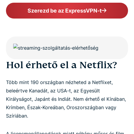
Szerezd be az ExpressVPN-t
Hol érhető el a Netflix?
Több mint 190 országban nézheted a Netflixet,
beleértve Kanadát, az USA-t, az Egyesült
Királyságot, Japánt és Indiát. Nem érhető el Kínában,
Krímben, Észak-Koreában, Oroszországban vagy
Szíriában.
A licencmegállapodások miatt néhány műsor és film