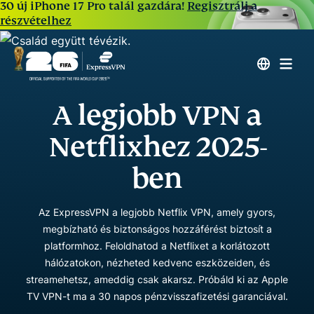
30 új iPhone 17 Pro talál gazdára!
Regisztrálj a
részvételhez
A legjobb VPN a
Netflixhez 2025-
ben
Az ExpressVPN a legjobb Netflix VPN, amely gyors,
megbízható és biztonságos hozzáférést biztosít a
platformhoz. Feloldhatod a Netflixet a korlátozott
hálózatokon, nézheted kedvenc eszközeiden, és
streamehetsz, ameddig csak akarsz. Próbáld ki az Apple
TV VPN-t ma a 30 napos pénzvisszafizetési garanciával.