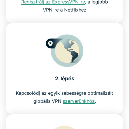
Regisztrálj az ExpressVPN-re
, a legjobb
VPN-re a Netflixhez
Működnek ingyenes VPN-ek a Netflix-szel?
Netflix VPN GYIK
Próbáld ki a legjobb VPN-t Netflixhez, kockázatok
nélkül
2. lépés
Kapcsolódj az egyik sebességre optimalizált
globális VPN
szerverünkhöz
.