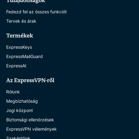
Tulajdonságok
Fedezd fel az összes funkciót
Tervek és árak
Termékek
ExpressKeys
ExpressMailGuard
ExpressAI
Az ExpressVPN-ről
Rólunk
Megbízhatóság
Jogi központ
Biztonsági ellenőrzések
ExpressVPN vélemények
Szakértőink