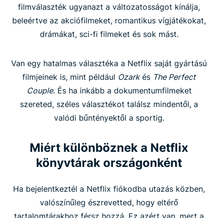
filmválaszték ugyanazt a változatosságot kínálja,
beleértve az akciófilmeket, romantikus vígjátékokat,
drámákat, sci-fi filmeket és sok mást.
Van egy hatalmas választéka a Netflix saját gyártású
filmjeinek is, mint például
Ozark
és
The Perfect
Couple
. És ha inkább a dokumentumfilmeket
szereted, széles választékot találsz mindentől, a
valódi bűntényektől a sportig.
Miért különböznek a Netflix
könyvtárak országonként
Ha bejelentkeztél a Netflix fiókodba utazás közben,
valószínűleg észrevetted, hogy eltérő
tartalomtárakhoz férsz hozzá. Ez azért van, mert a