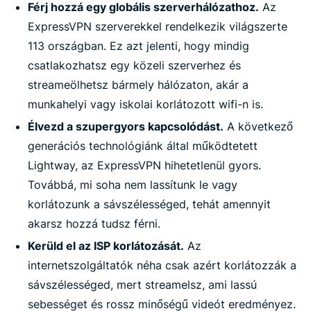
Férj hozzá egy globális szerverhálózathoz.
Az
ExpressVPN szerverekkel rendelkezik világszerte
113 országban. Ez azt jelenti, hogy mindig
csatlakozhatsz egy közeli szerverhez és
streameölhetsz bármely hálózaton, akár a
munkahelyi vagy iskolai korlátozott wifi-n is.
Élvezd a szupergyors kapcsolódást.
A következő
generációs technológiánk által működtetett
Lightway, az ExpressVPN hihetetlenül gyors.
Továbbá, mi soha nem lassítunk le vagy
korlátozunk a sávszélességed, tehát amennyit
akarsz hozzá tudsz férni.
Kerüld el az ISP korlátozását.
Az
internetszolgáltatók néha csak azért korlátozzák a
sávszélességed, mert streamelsz, ami lassú
sebességet és rossz minőségű videót eredményez.