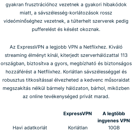
gyakran frusztrációhoz vezetnek a gyakori hibakódok
miatt, a sávszélesség-korlátozások rossz
videóminőséghez vezetnek, a túlterhelt szerverek pedig
pufferelést és késést okoznak.
Az ExpressVPN a legjobb VPN a Netflixhez. Kiváló
streaming élményt kínál, kiterjedt szerverhálózattal 113
országban, biztosítva a gyors, megbízható és biztonságos
hozzáférést a Netflixhez. Korlátlan sávszélességgel és
robusztus titkosítással élvezheted a kedvenc műsoraidat
megszakítás nélkül bármely hálózaton, bárhol, miközben
az online tevékenységed privát marad.
ExpressVPN
A legtöbb
ingyenes VPN
Havi adatkorlát
Korlátlan
10GB