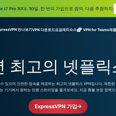
e 17 Pro 30대. 30일. 한 번의 가입으로 참여. 다음 추첨까지:
xpressVPN 만나보기
리소스
VPN 다운로드
요금제
VPN for Teams
제
ExpressVPN
ExpressMailGuard
113개 국가의
Get fast, secure
메일 수신함과 신원을
안전한 서버를
노로그 정책
Windows
VPN이란?
NEW
ing teams. Easy
보호하는 비공개 이메
갖춘 업계 최고
여러 기기에서 사용 가능
MacOS
입문자용 VPN
NEW
age, built to
년 최고의 넷플릭
일 릴레이 서비스입니
의 초고속 VPN
holiday.
안전하게 이용하는 온라인 서비스
Linux
VPN 사용 방법
NEW
다.
입니다.
eSIM
모든 기능 살펴보기
VPN 암호화 정보
ExpressAI
150개 이
컨피덴셜 컴퓨
지역에서 
ExpressKeys
뢰할 수 있으며 안전한 접속을 제공하는 최고의 넷플릭스 VPN입니다. 제
팅으로 구동되
가능한 무
안전한 비밀번
하나의 구독으로 종합적
어 프라이버시
는 기기에서 원하는 만큼 스트리밍을 즐겨보세요. 지금 환불 보장 정책으
eSIM.
호 관리와 다중
세요. 완벽한 작동으로
중심 인공 지
인증 등을 제공
능을 선사하는
합니다.
ExpressVPN 가입
모든 제품 보기
최초의 소비자
용 AI입니다.