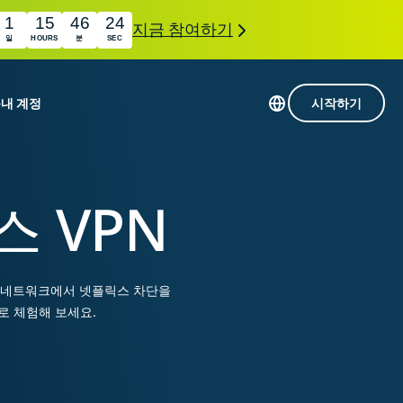
1
15
46
23
지금 참여하기
일
HOURS
분
SEC
품
내 계정
시작하기
113개 국가의 서버
Intego
초고속 VPN
스 VPN
com
Award-
게임용 VPN
winning
ExpressVPN 소개
macOS
상의
antivirus,
사용
한된 네트워크에서 넷플릭스 차단을
firewall,
료
인 첨단 개인정보 보호 및 보안 도구를 이용해 보
system tools,
로 체험해 보세요.
 더욱 탁월한 디지털 라이프를 선사합니다.
and more.