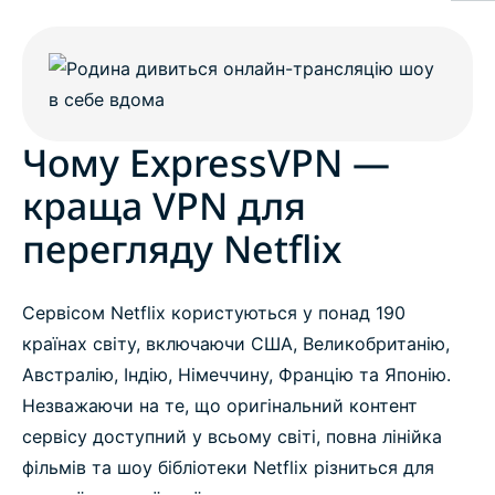
Чому ExpressVPN — краща VPN для перегляду
Netflix
Переглядайте відео на Netflix з VPN за 3 кроки
Чому ExpressVPN —
краща VPN для
Як вибрати кращу VPN для Netflix
перегляду Netflix
Переваги використання ExpressVPN для Netflix
Сервісом Netflix користуються у понад 190
Чому бібліотеки Netflix відрізняються в
країнах світу, включаючи США, Великобританію,
залежності від країни
Австралію, Індію, Німеччину, Францію та Японію.
Незважаючи на те, що оригінальний контент
сервісу доступний у всьому світі, повна лінійка
Виберіть кращу локацію для своєї бібліотеки
фільмів та шоу бібліотеки Netflix різниться для
Netflix