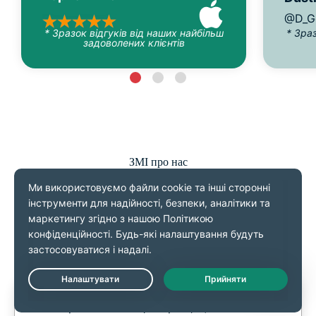
@D_G
* Зразок відгуків від наших найбільш
* Зра
задоволених клієнтів
ЗМІ про нас
Live Chat
ExpressVPN — це сервіс, що ставить