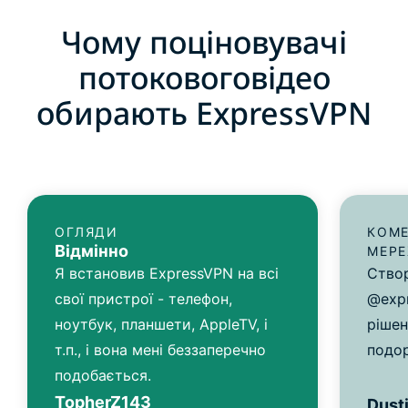
Чому поціновувачі
потоковоговідео
обирають ExpressVPN
ОГЛЯДИ
КОМЕ
Відмінно
МЕР
Я встановив ExpressVPN на всі
Створ
свої пристрої - телефон,
@expr
ноутбук, планшети, AppleTV, і
рішен
т.п., і вона мені беззаперечно
подо
подобається.
TopherZ143
Dusti