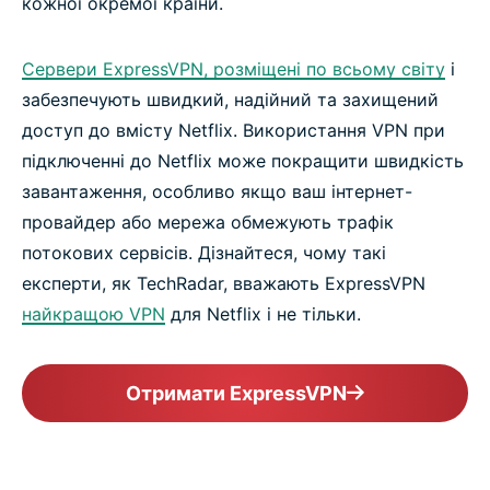
кожної окремої країни.
Завантажте найкращу VPN для Netflix
Сервери ExpressVPN, розміщені по всьому світу
і
забезпечують швидкий, надійний та захищений
Чи працює ExpressVPN з Netflix?
доступ до вмісту Netflix. Використання VPN при
підключенні до Netflix може покращити швидкість
Навіщо мені VPN для Netflix?
завантаження, особливо якщо ваш інтернет-
провайдер або мережа обмежують трафік
Забудьте про обмеження швидкості для Netflix
потокових сервісів. Дізнайтеся, чому такі
з боку інтернет-провайдера
експерти, як TechRadar, вважають ExpressVPN
найкращою VPN
для Netflix і не тільки.
Захистіть свою конфіденційність під час
перегляду Netflix
Отримати ExpressVPN
Як працює VPN для Netflix?