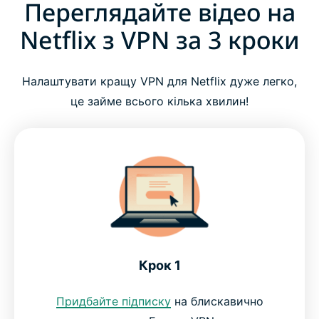
Переглядайте відео на
Запитання й відповіді: VPN для Netflix
Netflix з VPN за 3 кроки
Почніть дивитися потокове відео з ExpressVPN
Налаштувати кращу VPN для Netflix дуже легко,
Безпечний доступ з будь-якої точки світу
це займе всього кілька хвилин!
Чому поціновувачі потоковоговідео обирають
ExpressVPN
Спробуйте кращу VPN для Netflix без ризику
Крок 1
Придбайте підписку
на блискавично