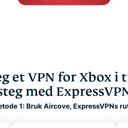
eg et VPN for Xbox i t
steg med ExpressVP
tode 1: Bruk Aircove, ExpressVPNs ru