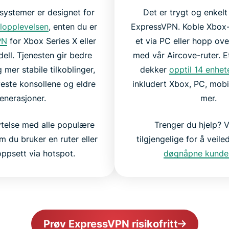
ystemer er designet for
Det er trygt og enkelt
llopplevelsen
, enten du er
ExpressVPN. Koble Xbox-
PN
for Xbox Series X eller
et via PC eller hopp ove
ell. Tjenesten gir bedre
med vår Aircove-ruter. 
mer stabile tilkoblinger,
dekker
opptil 14 enhet
este konsollene og eldre
inkludert Xbox, PC, mobi
enerasjoner.
mer.
 ytelse med alle populære
Trenger du hjelp? Vi
om du bruker en ruter eller
tilgjengelige for å veil
ppsett via hotspot.
døgnåpne kunde
Prøv ExpressVPN risikofritt