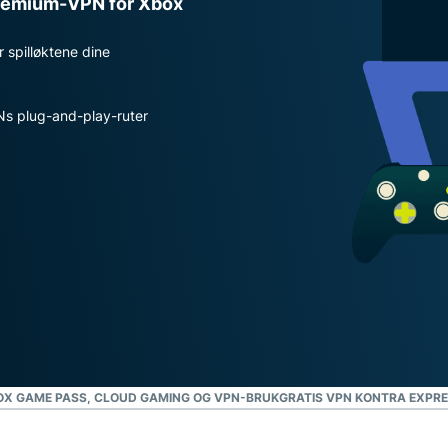
 premium-VPN for Xbox
personvern.
Identity
spilløktene dine
Defender
Kraftig pakke med
verktøy for ID-
PNs plug-and-play-ruter
beskyttelse,
overvåking og
fjerning av
personopplysninger.
OX GAME PASS, CLOUD GAMING OG VPN-BRUK
GRATIS VPN KONTRA EXPR