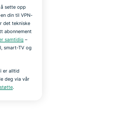
 å sette opp
en din til VPN-
r det tekniske
Ett abonnement
er samtidig
–
l, smart-TV og
 er alltid
ede deg via vår
støtte
.