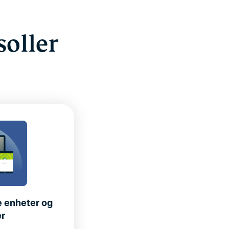
oller
e enheter og
er