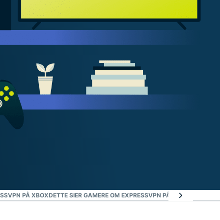
ESSVPN PÅ XBOX
DETTE SIER GAMERE OM EXPRESSVPN PÅ XBOX
OFTE STI