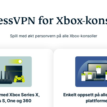
essVPN for Xbox-kons
Spill med økt personvern på alle Xbox-konsoller
med Xbox Series X,
Enkelt oppsett på all
s S, One og 360
plattform