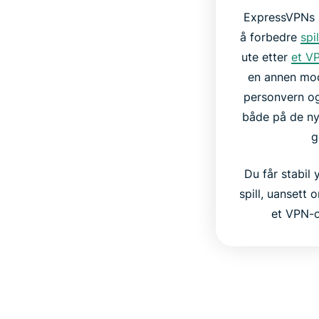
ExpressVPNs s
å forbedre
spi
ute etter
et V
en annen mod
personvern og 
både på de ny
g
Du får stabil
spill, uansett 
et VPN-o