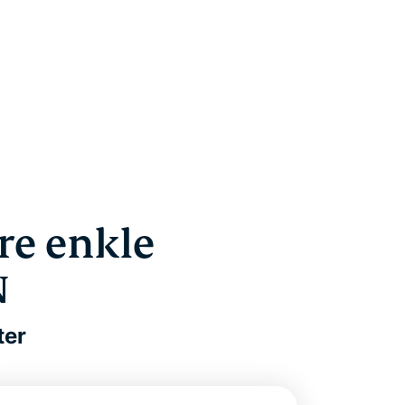
re enkle
N
ter