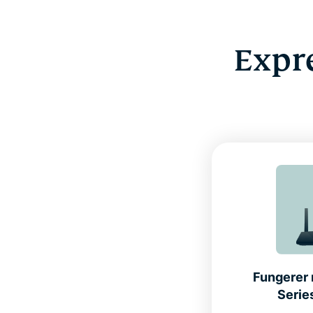
Expr
Fungerer 
Serie