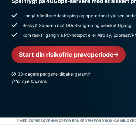
Spill trygt på 40Gbps-servere med et sikkert
Unngå båndbreddestruping og oppretthold ytelsen under 
Beskytt Xbox-en mot DDoS-angrep og uønsket tilgang
Kom raskt i gang via PC-hotspot eller Airplay, ExpressV
Start din risikofrie prøveperiode
30-dagers pengene-tilbake-garanti*
(*for nye brukere)
ENKLE STEG MED EXPRESSVPN
HVORFOR BRUKE VPN FOR XBOX-GAMING
XB