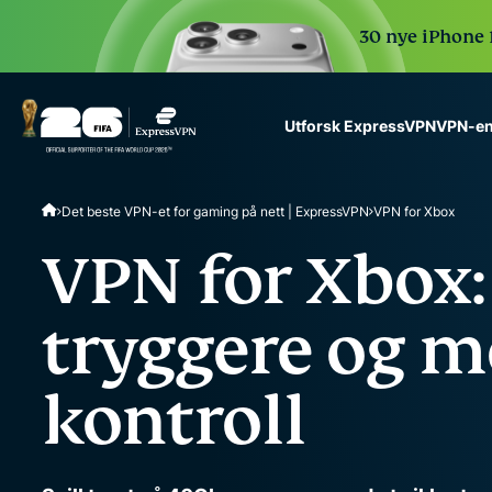
30 nye iPhone 1
VPN-en
Utforsk ExpressVPN
ExpressVPN for Teams
Det beste VPN-et for gaming på nett | ExpressVPN
VPN for Xbox
VPN protection for grow
to deploy, simple to man
VPN for Xbox: 
scale.
tryggere og 
kontroll