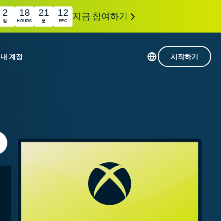
2
18
21
11
지금 참여하기
일
HOURS
분
SEC
품
내 계정
시작하기
113개 국가의 서버
Intego
초고속 VPN
com
Award-
게임용 VPN
winning
ExpressVPN 소개
macOS
상의
antivirus,
사용
firewall,
료
인 첨단 개인정보 보호 및 보안 도구를 이용해 보
system tools,
 더욱 탁월한 디지털 라이프를 선사합니다.
and more.