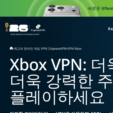
새로운 iPhon
E
ExpressVPN for Teams
최고의 온라인 게임 VPN | ExpressVPN
VPN Xbox
VPN protection for grow
to deploy, simple to man
Xbox VPN: 
scale.
더욱 강력한 
플레이하세요