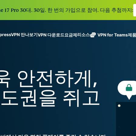
e 17 Pro 30대. 30일. 한 번의 가입으로 참여. 다음 추첨까지:
xpressVPN 만나보기
리소스
VPN 다운로드
요금제
VPN for Teams
제
ExpressVPN
ExpressMailGuard
113개 국가의
Get fast, secure
메일 수신함과 신원을
안전한 서버를
노로그 정책
Windows
VPN이란?
NEW
ing teams. Easy
보호하는 비공개 이메
갖춘 업계 최고
여러 기기에서 사용 가능
MacOS
입문자용 VPN
NEW
age, built to
더욱 안전하게,
일 릴레이 서비스입니
의 초고속 VPN
holiday.
안전하게 이용하는 온라인 서비스
Linux
VPN 사용 방법
NEW
다.
입니다.
eSIM
모든 기능 살펴보기
VPN 암호화 정보
ExpressAI
150개 이
주도권을 쥐고
컨피덴셜 컴퓨
지역에서 
ExpressKeys
팅으로 구동되
가능한 무
안전한 비밀번
하나의 구독으로 종합적
어 프라이버시
eSIM.
호 관리와 다중
세요. 완벽한 작동으로
중심 인공 지
인증 등을 제공
능을 선사하는
합니다.
모든 제품 보기
최초의 소비자
용 AI입니다.