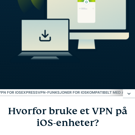
VPN FOR IOS
EXPRESSVPN-FUNKSJONER FOR IOS
KOMPATIBELT MED ALLE I
Hvorfor bruke et VPN på
Hvorfor bruke et VPN på iOS-enheter?
iOS-enheter?
Slik setter du opp ExpressVPN på iPhone eller iPad