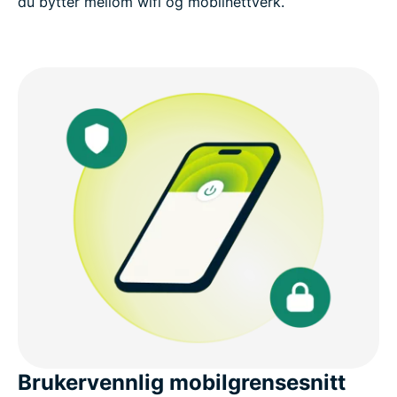
du bytter mellom wifi og mobilnettverk.
Brukervennlig mobilgrensesnitt