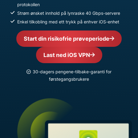
protokollen
Strøm ønsket innhold på lynraske 40 Gbps-servere
Enkel tilkobling med ett trykk på enhver iOS-enhet
Start din risikofrie prøveperiode
Last ned iOS VPN
30-dagers pengene-tilbake-garanti for
førstegangsbrukere