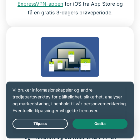
ExpressVPN-appen
for iOS fra App Store og
få en gratis 3-dagers prøveperiode.
Bruk med andre Apple-produkter og
andre enheter
I tillegg til iPhone og iPad, kan ExpressVPN
sikre andre Apple-enheter som
Mac
og
Apple TV, samt
Windows
, Android-mobiler
Live Chat
og -nettbrett og støttede smart-TV-er.