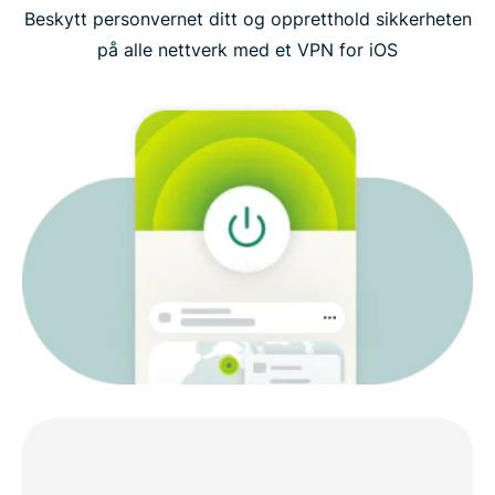
Beskytt personvernet ditt og oppretthold sikkerheten
Se: Hvordan laste ned ExpressVPN på iOS
på alle nettverk med et VPN for iOS
Dette bør du se etter i et VPN for iOS
ExpressVPN-funksjoner for iOS
Kompatibelt med alle iOS-enhetene dine
Hvorfor velge ExpressVPN for iOS?
Dette sier folk om ExpressVPN
FAQ: Om VPN-er for iOS