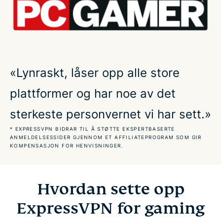
Bruk et VPN for de mest populære spillene
Skaff deg ExpressVPN for gaming på nett
«Lynraskt, låser opp alle store
Få en fordel med et VPN for skybasert gaming
plattformer og har noe av det
Hvordan reduserer et VPN ping?
sterkeste personvernet vi har sett.»
* EXPRESSVPN BIDRAR TIL Å STØTTE EKSPERTBASERTE
Ofte stilte spørsmål: Å bruke et VPN for gaming
ANMELDELSESSIDER GJENNOM ET AFFILIATEPROGRAM SOM GIR
KOMPENSASJON FOR HENVISNINGER.
Dette sier gamere om oss
Hvordan sette opp
Prøv det risikofrie VPN-et for gaming
ExpressVPN for gaming