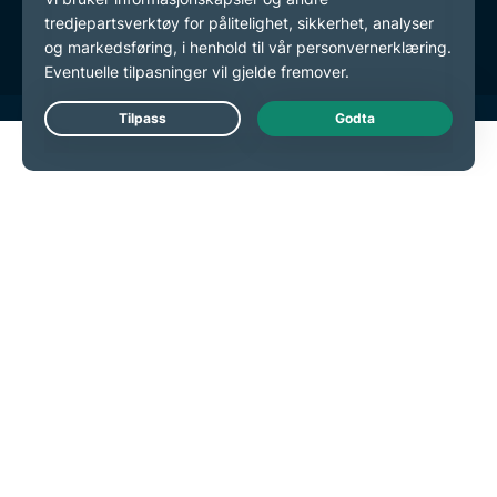
endre preferansene dine
Live Chat