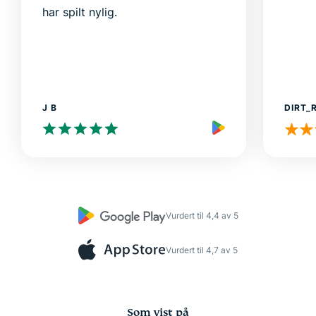
har spilt nylig.
J B
DIRT_
Vurdert til 4,4 av 5
Vurdert til 4,7 av 5
Som vist på