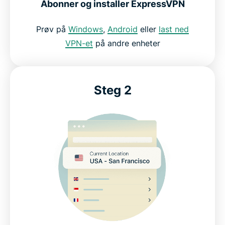
Abonner og installer ExpressVPN
Ofte stilte spørsmål om VPN
Prøv på
Windows
,
Android
eller
last ned
ExpressVPN for gaming: prøv det risikofritt
VPN-et
på andre enheter
Steg 2