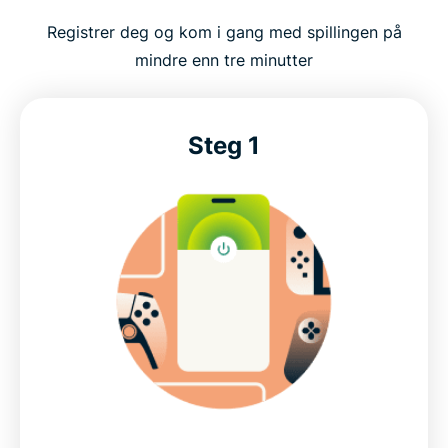
Hvordan sette opp ExpressVPN for gaming
Registrer deg og kom i gang med spillingen på
mindre enn tre minutter
Se de nyeste tilbudene på ExpressVPN for gaming
Høyytelses-VPN for fartsfylt gaming
Steg 1
Bygget for virkelige spillmiljøer
Koble trygt til favorittspillene dine
Beskytt dataene dine og tilkoblingen din når du
spiller
Dette sier våre mest fornøyde kunder