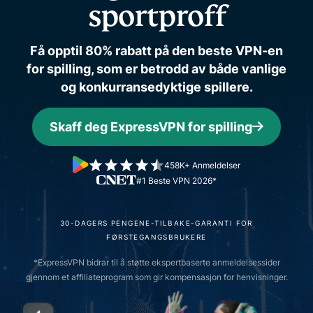
sportproff
Få opptil 80% rabatt på den beste VPN-en
for spilling, som er betrodd av både vanlige
og konkurransedyktige spillere.
Skaff deg ExpressVPN for spilling
458K+ Anmeldelser
#1 Beste VPN 2026*
30-DAGERS PENGENE-TILBAKE-GARANTI FOR
FØRSTEGANGSBRUKERE
*ExpressVPN bidrar til å støtte ekspertbaserte anmeldelsessider
gjennom et affiliateprogram som gir kompensasjon for henvisninger.