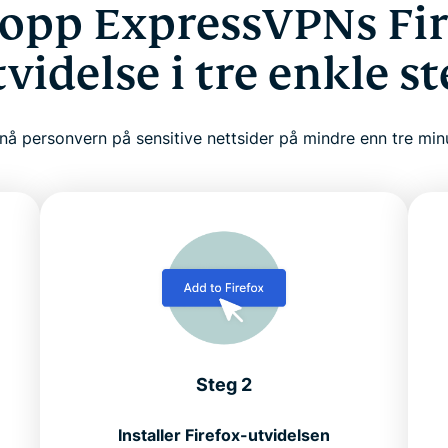
 opp ExpressVPNs Fir
tvidelse i tre enkle st
å personvern på sensitive nettsider på mindre enn tre min
Steg 2
å
Installer Firefox-utvidelsen