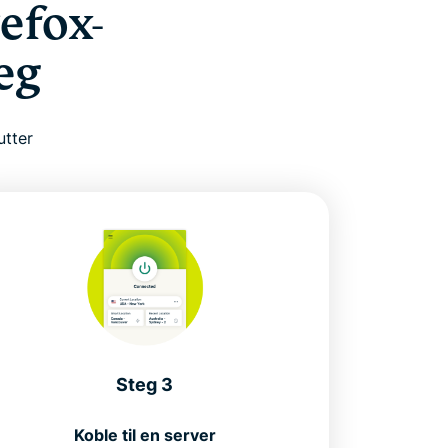
efox-
eg
utter
Steg 3
Koble til en server