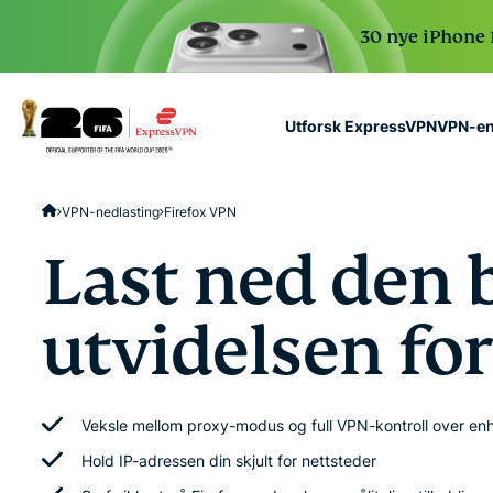
30 nye iPhone 1
VPN-en
Utforsk ExpressVPN
ExpressVPN for Teams
VPN-nedlasting
Firefox VPN
VPN protection for grow
to deploy, simple to man
Last ned den 
scale.
utvidelsen for
Veksle mellom proxy-modus og full VPN-kontroll over en
Hold IP-adressen din skjult for nettsteder