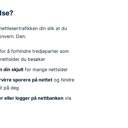
lse?
ettlesertrafikken din slik at du
onvern. Den:
for å forhindre tredjeparter som
e nettsider du besøker
 din skjult
for mange nettsider
rvirre sporere på nettet
og hindre
il på deg
r eller logger på nettbanken
via