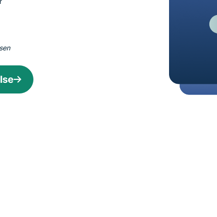
r
personvern.
Identity
Defender
Kraftig pakke med
lsen
verktøy for ID-
beskyttelse,
overvåking og
lse
fjerning av
personopplysninger.