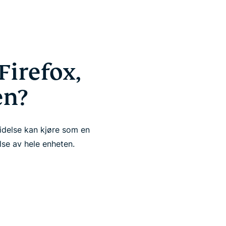
Firefox,
en?
idelse kan kjøre som en
se av hele enheten.