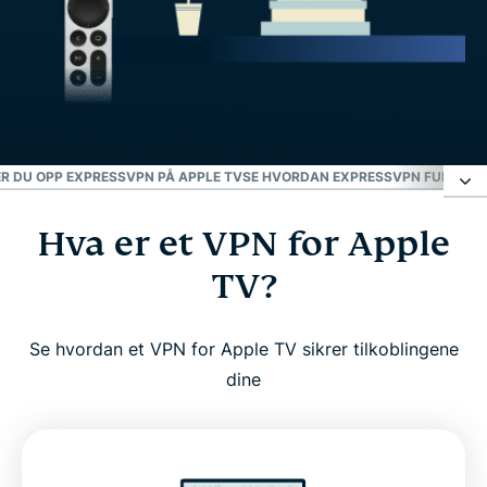
ER DU OPP EXPRESSVPN PÅ APPLE TV
SE HVORDAN EXPRESSVPN FUNGERER
Hva er et VPN for Apple
Hva er et VPN for Apple TV?
TV?
Hvorfor bruke et VPN med Apple TV?
Se hvordan et VPN for Apple TV sikrer tilkoblingene
ExpressVPN for Apple TV: nøkkelfunksjoner
dine
Avanserte funksjoner for optimal ytelse