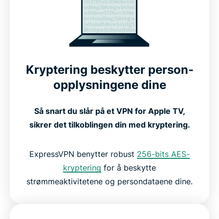
Slik setter du opp ExpressVPN på Apple TV
Se hvordan ExpressVPN fungerer på Apple TV
Kompatibelt med alle Apple TV-generasjoner
Kryptering beskytter person-
opplysningene dine
Gratis eller premium VPN for Apple TV
Så snart du slår på et VPN for Apple TV,
sikrer det tilkoblingen din med kryptering.
Dette sier folk om ExpressVPN
ExpressVPN benytter robust
256-bits AES-
FAQ: Om VPN-er for Apple TV
kryptering
for å beskytte
strømmeaktivitetene og persondataene dine.