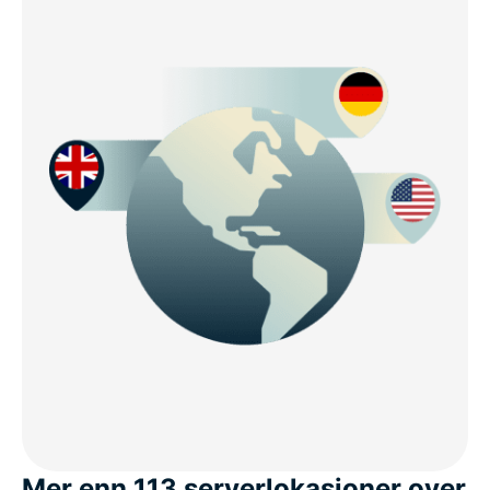
Mer enn 113 serverlokasjoner over