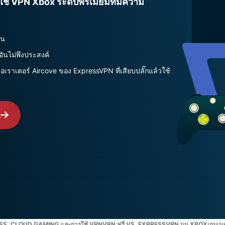
ใช้ VPN Xbox ระดับพรีเมียมที่มีความ
ยืนยันตัวตน
computing
หลายชั้น และ
สำหรับความ
อื่น ๆ
อัจฉริยะที่เน้น
ความเป็นส่วน
่น
ตัว
นไม่พึงประสงค์
Identity
อเราเตอร์ Aircove ของ ExpressVPN ที่เสียบปลั๊กแล้วใช้
Defender
ชุดเครื่องมือ
ป้องกันและเฝ้า
ระวัง ID ที่ทรง
ณ
พลัง พร้อม
เครื่องมือลบ
ข้อมูล
S, CLOUD GAMING และการใช้ VPN
VPN ฟรี VS. EXPRESSVPN บน XBOX
เกมเม