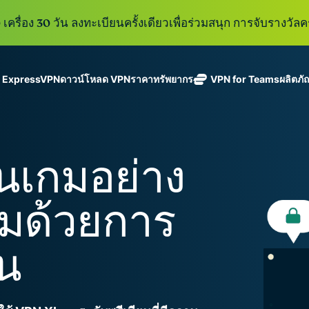
เครื่อง 30 วัน ลงทะเบียนครั้งเดียวเพื่อร่วมสนุก การจับรางวัลคร
ู ExpressVPN
ดาวน์โหลด VPN
ราคา
ทรัพยากร
VPN for Teams
ผลิตภั
ExpressVPN
ExpressMailGuard
VPN ที่เร็วที่สุด
Get fast, secure
ในสาขา
บริการ email relay
นโยบายการไม่บันทึกข้อมูล
Windows
VPN คืออะไร?
ใหม่
ing teams. Easy
อุตสาหกรรม
แบบส่วนตัวสำหรับ
ใช้ได้บนหลายอุปกรณ์
MacOS
VPN สำหรับผู้ใช้ง
ใหม่
age, built to
่นเกมอย่าง
พร้อมเซิร์ฟเวอร์
ปกป้องกล่องข้อความ
เข้าถึงบริการออนไลน์อย่างปลอดภัย
Linux
วิธีใช้งาน VPN
ใหม่
holiday.
ที่ปลอดภัยใน
ขาเข้าและตัวตนของ
สำรวจดูคุณสมบัติทั้งหมด
อธิบายการเข้าร
เ
eSIM
ประเทศ 113
คุณ
ิมด้วยการ
eSIM ฟรีใ
ประเทศ
กว่า 150
ExpressAI
ประเทศ
การสมัครสมาชิกหนึ่งบัญ
AI สำหรับผู้
้น
ExpressKeys
และความปลอดภัยที่มีการเ
บริโภคราย
การจัดการรหัส
แรกที่ขับ
อย่างราบรื่นเพื่อยกระดับ
ผ่านที่มีความ
เคลื่อนโดย
ปลอดภัย การ
confidential
ดูผลิตภัณฑ์ทั้งหมด