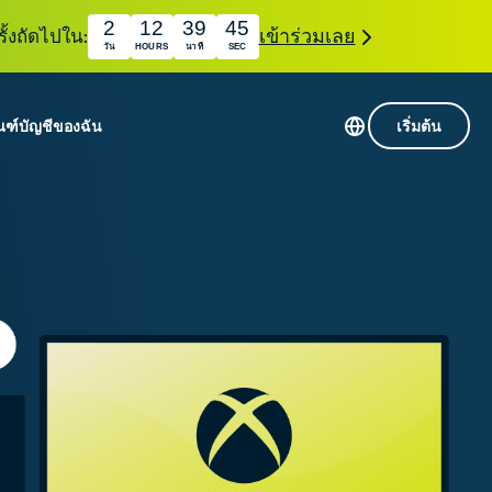
2
12
39
43
ั้งถัดไปใน:
เข้าร่วมเลย
วัน
HOURS
นาที
SEC
ณฑ์
บัญชีของฉัน
เริ่มต้น
เซิร์ฟเวอร์ใน 113 ประเทศ
Intego
านขั้นเริ่มต้น
VPN ความเร็วสูง
Award-
VPN สำหรับเล่นเกม
com
winning
หัสของ VPN
กี่ยวกับ ExpressVPN
macOS
น
antivirus,
firewall,
ชีจะมอบการเข้าถึงชุดเครื่องมือความเป็นส่วนตัว
system tools,
พิ่มขึ้นอย่างต่อเนื่องซึ่งสามารถใช้งานร่วมกันได้
and more.
ชีวิตดิจิทัลของคุณ