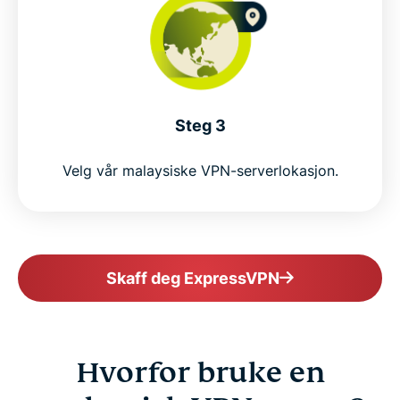
Is VPN legal in Malaysia?
Popular VPN server locations for Malaysian users
Why millions choose ExpressVPN
Steg 3
Velg vår malaysiske VPN-serverlokasjon.
Frequently asked questions about Malaysia VPNs
ExpressVPN for all countries
Skaff deg ExpressVPN
Get ExpressVPN for Malaysia risk-free
Hvorfor bruke en