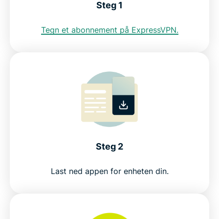
ExpressVPN for andre land
Steg 1
Tegn et abonnement på ExpressVPN.
Se hvorfor ExpressVPN er det VPN-et malaysiske
internettbrukere stoler på
Get a Malaysia VPN in 3 simple steps
How to set up ExpressVPN for Malaysia
Everyday uses for a Malaysia VPN
Steg 2
Free Malaysia VPNs vs ExpressVPN
Last ned appen for enheten din.
Why choose ExpressVPN for Malaysia