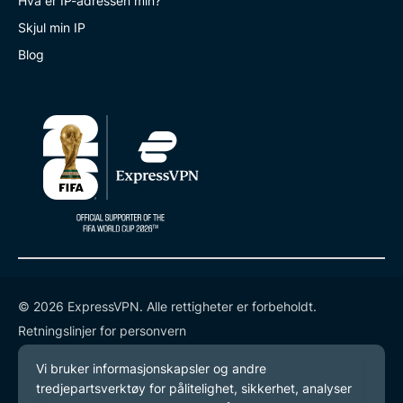
Hva er IP-adressen min?
Skjul min IP
Blog
© 2026 ExpressVPN. Alle rettigheter er forbeholdt.
Retningslinjer for personvern
Tjenestevilkår
endre preferansene dine