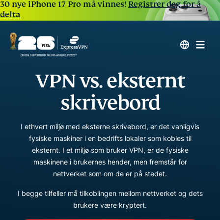
30 nye iPhone 17 Pro må vinnes!
Registrer deg for å
delta
VPN vs. eksternt
skrivebord
I ethvert miljø med eksterne skrivebord, er det vanligvis
fysiske maskiner i en bedrifts lokaler som kobles til
eksternt. I et miljø som bruker VPN, er de fysiske
maskinene i brukernes hender, men fremstår for
nettverket som om de er på stedet.
I begge tilfeller må tilkoblingen mellom nettverket og dets
brukere være kryptert.