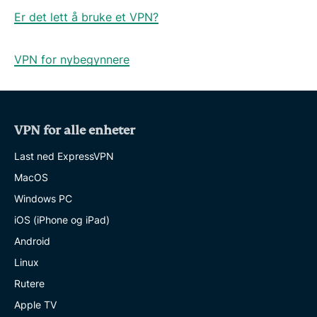
Er det lett å bruke et VPN?
VPN for nybegynnere
VPN for alle enheter
Last ned ExpressVPN
MacOS
Windows PC
iOS (iPhone og iPad)
Android
Linux
Rutere
Apple TV