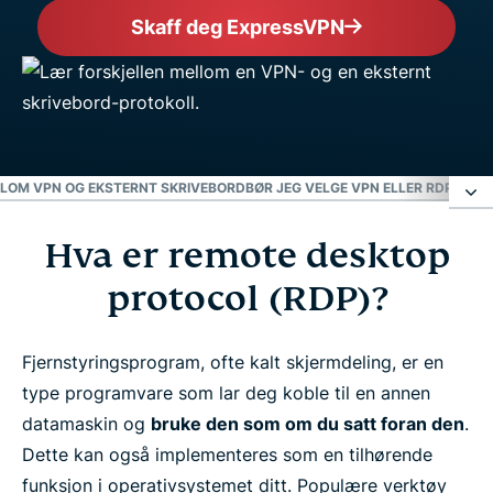
Skaff deg ExpressVPN
LOM VPN OG EKSTERNT SKRIVEBORD
BØR JEG VELGE VPN ELLER RDP?
OFTE
Hva er remote desktop
Hva er remote desktop protocol (RDP)?
protocol (RDP)?
Hva er et VPN?
Fjernstyringsprogram, ofte kalt skjermdeling, er en
Hovedforskjellene mellom VPN og eksternt
type programvare som lar deg koble til en annen
skrivebord
datamaskin og
bruke den som om du satt foran den
.
Dette kan også implementeres som en tilhørende
Bør jeg velge VPN eller RDP?
funksjon i operativsystemet ditt. Populære verktøy