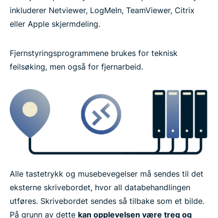
inkluderer Netviewer, LogMeIn, TeamViewer, Citrix
eller Apple skjermdeling.
Ofte stilte spørsmål: VPN og eksternt skrivebord
Fjernstyringsprogrammene brukes for teknisk
Les mer om å bruke et VPN
feilsøking, men også for fjernarbeid.
Alle tastetrykk og musebevegelser må sendes til det
eksterne skrivebordet, hvor all databehandlingen
utføres. Skrivebordet sendes så tilbake som et bilde.
På grunn av dette
kan opplevelsen være treg og