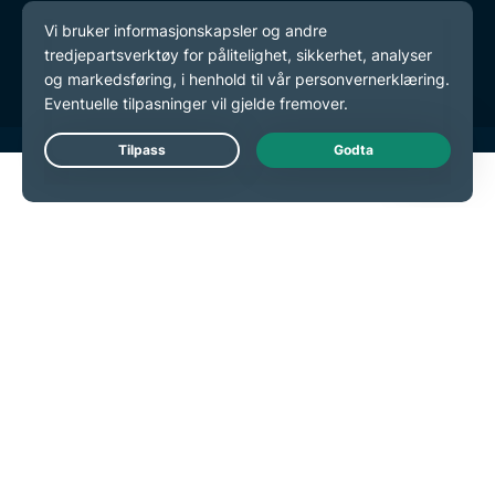
Tjenestevilkår
endre preferansene dine
Live Chat