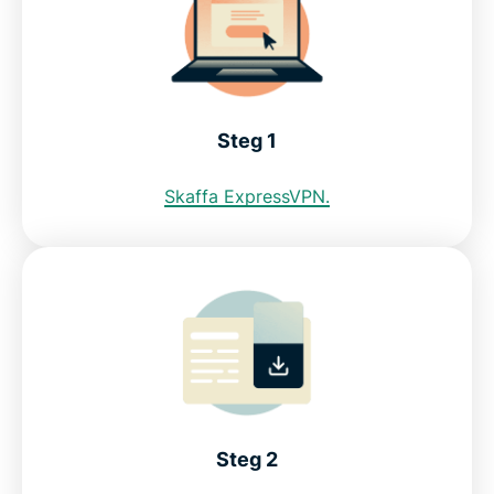
Kan jag använda ett gratis VPN för att få en
koreansk IP-adress?
Steg 1
Internetbegränsningar i Sydkorea: KCSC
Skaffa ExpressVPN.
Vanliga frågor om VPN i Sydkorea
ExpressVPN för andra länder
Skaffa bäst VPN för Sydkorea
Get a South Korea VPN in 3 steps
Steg 2
Why use a South Korea VPN