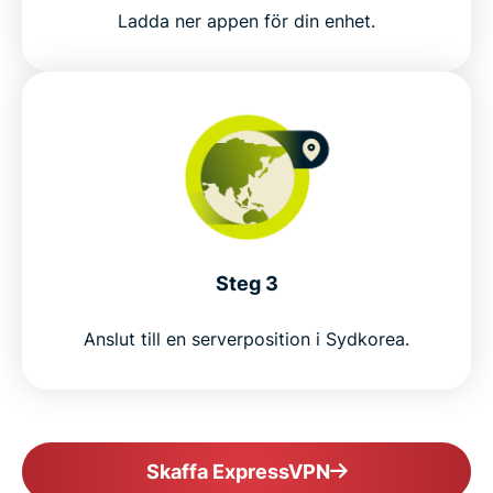
Ladda ner appen för din enhet.
ExpressVPN vs. free VPNs in South Korea
Why choose ExpressVPN for South Korea
Popular VPN locations for South Koreans
Why millions trust ExpressVPN
Steg 3
FAQ
Anslut till en serverposition i Sydkorea.
ExpressVPN for all countries
Get a South Korea VPN risk-free
Skaffa ExpressVPN