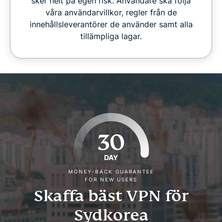
sker helt på egen risk. Användare ska följa
våra användarvillkor, regler från de
innehållsleverantörer de använder samt alla
tillämpliga lagar.
30
DAY
MONEY-BACK GUARANTEE
FOR NEW USERS
Skaffa bäst VPN för
Sydkorea