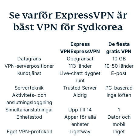
Se varför ExpressVPN är
bäst VPN för Sydkorea
Express
De flesta
VPN
ExpressVPN
gratis VPN
Datagräns
Obegränsat
10 GB
VPN-serverpositioner
113 länder
10-50 länder
Kundtjänst
Live-chatt dygnet
E-post
runt
Serverteknik
Trusted Server
PC-baserad
Aktivitets- och
Aldrig
Inga löften
anslutningsloggning
Simultananslutningar
Upp till 14
1
Enhetsstöd
Appar för alla
Dator och
enheter
mobil
Eget VPN-protokoll
Lightway
Inget