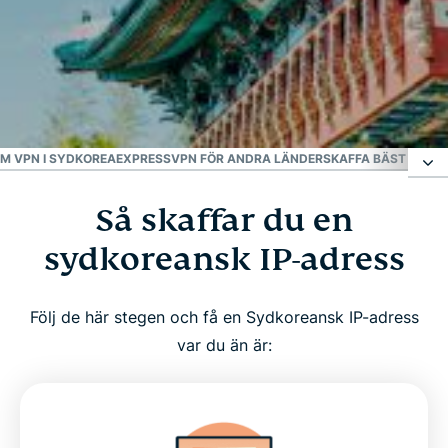
#1 på VPN
Bäst VPN för Korea
M VPN I SYDKOREA
EXPRESSVPN FÖR ANDRA LÄNDER
SKAFFA BÄST VPN 
Så skaffar du en
Så skaffar du en sydkoreansk IP-adress
sydkoreansk IP-adress
Varför använda VPN i Sydkorea?
Följ de här stegen och få en Sydkoreansk IP-adress
Ladda ner ett VPN för Sydkorea på alla dina
var du än är:
enheter
Se varför ExpressVPN är bäst VPN för Sydkorea