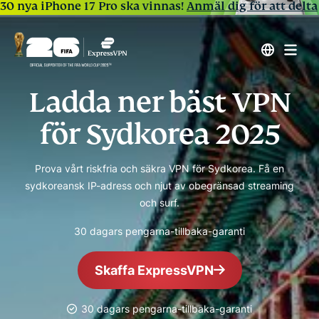
30 nya iPhone 17 Pro ska vinnas!
Anmäl dig för att delta
Ladda ner bäst VPN
för Sydkorea 2025
Prova vårt riskfria och säkra VPN för Sydkorea. Få en
sydkoreansk IP-adress och njut av obegränsad streaming
och surf.
30 dagars pengarna-tillbaka-garanti
Skaffa ExpressVPN
30 dagars pengarna-tillbaka-garanti