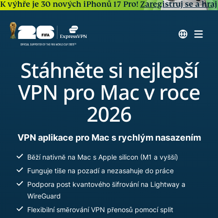
K výhře je 30 nových iPhonů 17 Pro!
Zaregistruj se a hraj
Stáhněte si nejlepší
VPN pro Mac v roce
2026
VPN aplikace pro Mac s rychlým nasazením
Běží nativně na Mac s Apple silicon (M1 a vyšší)
Funguje tiše na pozadí a nezasahuje do práce
Podpora post kvantového šifrování na Lightway a
WireGuard
Flexibilní směrování VPN přenosů pomocí split