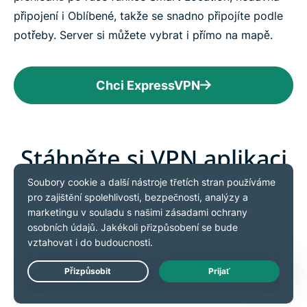
připojení i Oblíbené, takže se snadno připojíte podle
potřeby. Server si můžete vybrat i přímo na mapě.
Chci ExpressVPN
Stáhněte si VPN aplikaci
pro všechna svá zařízení
V rámci jednoho předplatného si můžete stáhnout
ExpressVPN na všechny populární operačních
systémy. Nastavte si ExpressVPN na několik zařízení
a používejte ji až na 14 z nich současně.
Live Chat