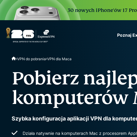
30 nowych iPhone'ów 17 Pro. 
Poznaj E
ExpressVPN for Teams
VPN do pobrania
VPN dla Maca
VPN protection for grow
to deploy, simple to man
Pobierz najle
scale.
komputerów 
Szybka konfiguracja aplikacji VPN dla komput
Działa natywnie na komputerach Mac z procesorem Apple