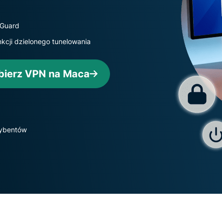
oparta na
hasłami,
poufnym
uwierzytelnianie
przetwarzaniu
eGuard
wieloskładnikowe
danych,
nkcji dzielonego tunelowania
i nie tylko.
zapewniająca
inteligencję
opartą na
bierz VPN na Maca
prywatności.
Identity
Defender
Potężny
zestaw
rybentów
narzędzi do
ochrony
tożsamości,
monitorowania
i usuwania
danych