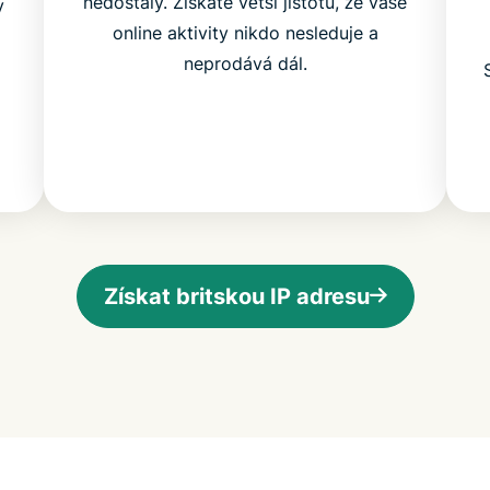
nedostaly. Získáte větší jistotu, že vaše
y
online aktivity nikdo nesleduje a
neprodává dál.
Získat britskou IP adresu