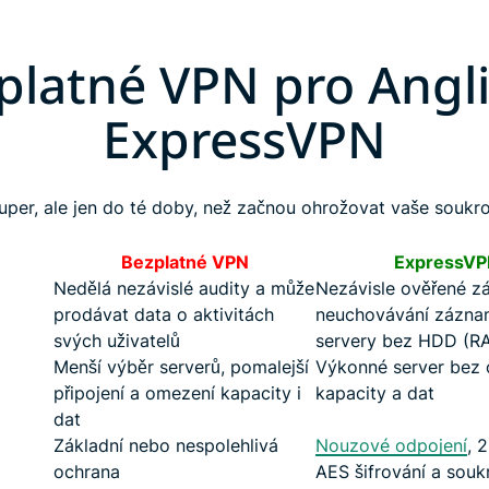
platné VPN pro Anglii
ExpressVPN
uper, ale jen do té doby, než začnou ohrožovat vaše soukro
Bezplatné VPN
ExpressVP
Nedělá nezávislé audity a může
Nezávisle ověřené z
prodávat data o aktivitách
neuchovávání zázna
svých uživatelů
servery bez HDD (R
Menší výběr serverů, pomalejší
Výkonné server bez
připojení a omezení kapacity i
kapacity a dat
dat
Základní nebo nespolehlivá
Nouzové odpojení
, 
ochrana
AES šifrování a sou