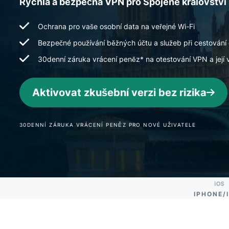
Rychlá a bezpečná VPN pro Spojené královst
Ochrana pro vaše osobní data na veřejné Wi-Fi
Bezpečné používání běžných účtu a služeb při cestování 
30denní záruka vrácení peněz* na otestování VPN a její
Aktivovat zkušební verzi bez rizika
30DENNÍ ZÁRUKA VRÁCENÍ PENĚZ PRO NOVÉ UŽIVATELE
IPHONE/