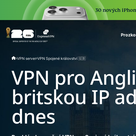
30 nových iPhone 
Prozko
ExpressVPN for Teams
VPN server
VPN Spojené království 🇬🇧
VPN protection for grow
to deploy, simple to man
VPN pro Anglii
scale.
britskou IP ad
dnes