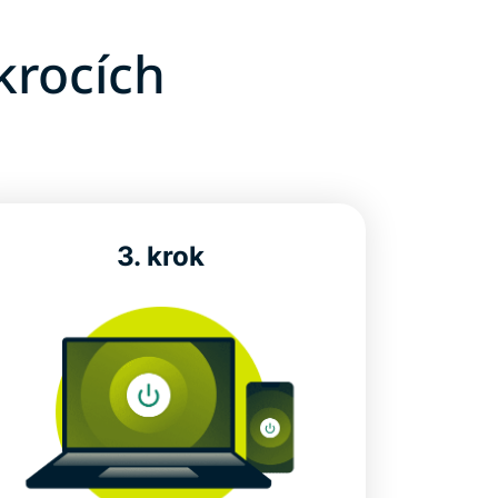
krocích
3. krok