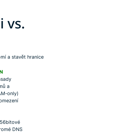
 vs.
mí a stavět hranice
N
ásady
mů a
AM-only)
 omezení
256bitové
kromé DNS