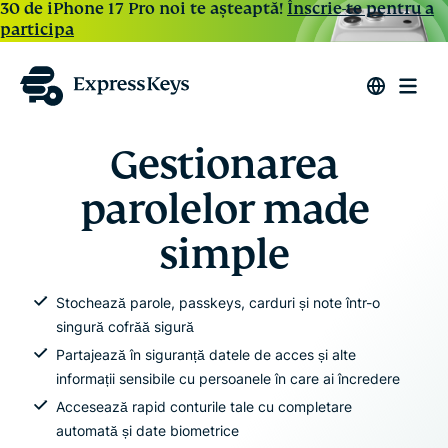
30 de iPhone 17 Pro noi te așteaptă!
Înscrie-te pentru a
participa
Gestionarea
parolelor made
simple
Stochează parole, passkeys, carduri și note într-o
singură cofrăă sigură
Partajează în siguranță datele de acces și alte
informații sensibile cu persoanele în care ai încredere
Accesează rapid conturile tale cu completare
automată și date biometrice