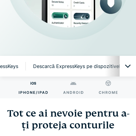
ressKeys
Descarcă ExpressKeys pe dispozitivele mobi
Tot ce ai nevoie pentru a-ți proteja conturile
De ce ExpressKeys?
Tot ce ai nevoie pentru a-
ți proteja conturile
Funcții inteligente, simplu de utilizat