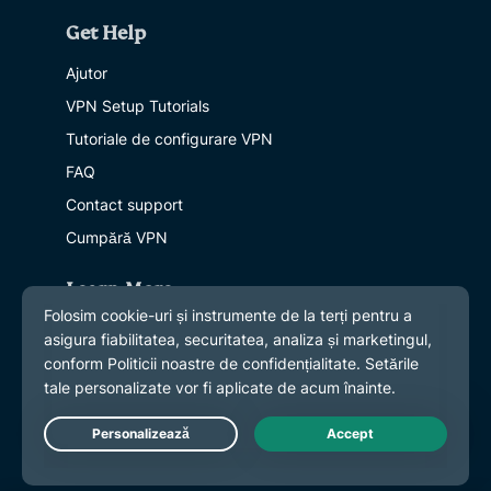
Get Help
Ajutor
VPN Setup Tutorials
Tutoriale de configurare VPN
FAQ
Contact support
Cumpără VPN
Learn More
Află mai multe
Ce este un VPN?
Care este IP-ul meu?
Blog
Live Chat