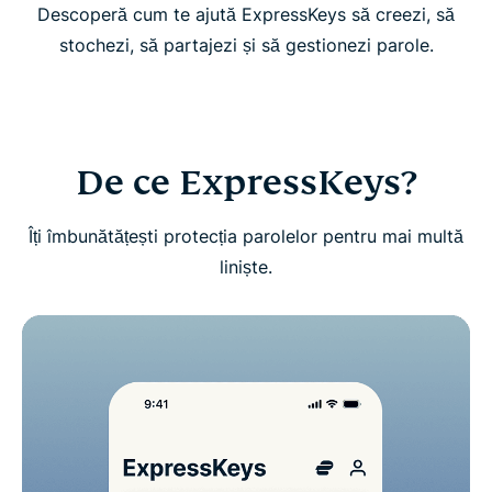
Descoperă cum te ajută ExpressKeys să creezi, să
Începe să folosești ExpressKeys
stochezi, să partajezi și să gestionezi parole.
Descarcă ExpressKeys pe dispozitivele mobile
Întrebări frecvente despre ExpressKeys
De ce ExpressKeys?
Dacă ești utilizator nou, obține o perioadă de
Îți îmbunătățești protecția parolelor pentru mai multă
probă fără riscuri pentru ExpressKeys
liniște.