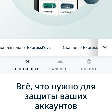
использовать ExpressKeys
Скачайте ExpressKeys н
Всё, что нужно для защиты ваших аккаунтов
Почему стоит выбрать ExpressKeys?
Всё, что нужно для
защиты ваших
Умные функции, простой в использовании
аккаунтов