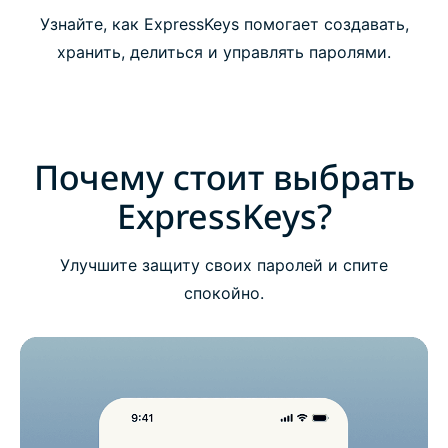
Начните использовать ExpressKeys
Узнайте, как ExpressKeys помогает создавать,
хранить, делиться и управлять паролями.
Скачайте ExpressKeys на мобильные
устройства
Часто задаваемые вопросы об ExpressKeys
Почему стоит выбрать
ExpressKeys?
Воспользуйтесь ExpressKeys в пробном режиме,
ничем не рискуя
Улучшите защиту своих паролей и спите
спокойно.