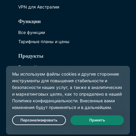
VPN для Австралии
Функции
Все функции
Тарифные планы и цены
Продукты
ExpressKeys
ExpressMailGuard
eSIM
ExpressAI
О компании ExpressVPN
О нас
Live Chat
Защита безопасности