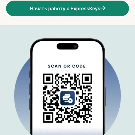
Начать работу с ExpressKeys