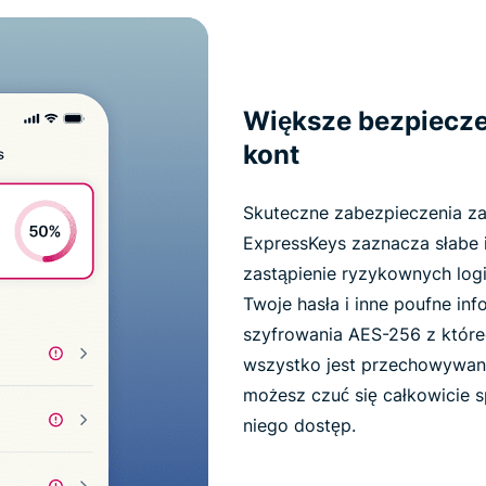
Większe bezpiecz
kont
Skuteczne zabezpieczenia zac
ExpressKeys zaznacza słabe 
zastąpienie ryzykownych logi
Twoje hasła i inne poufne in
szyfrowania AES-256 z które
wszystko jest przechowywan
możesz czuć się całkowicie s
niego dostęp.