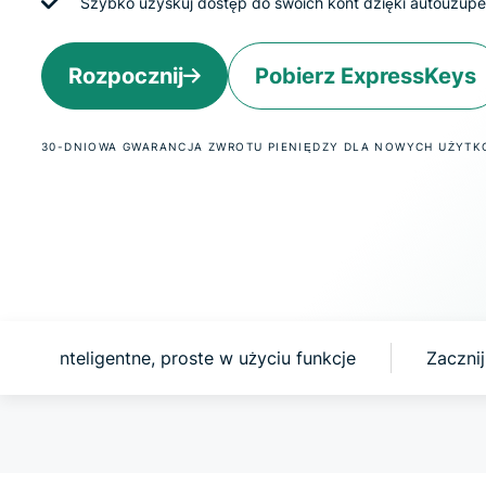
Szybko uzyskuj dostęp do swoich kont dzięki autouzupełn
Rozpocznij
Pobierz ExpressKeys
30-DNIOWA GWARANCJA ZWROTU PIENIĘDZY DLA NOWYCH UŻYT
Inteligentne, proste w użyciu funkcje
Zaczni