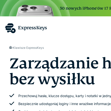
30 nowych iPhone'ów 17 Pr
Klawisze ExpressKeys
Zarządzanie 
bez wysiłku
Przechowuj hasła, klucze dostępu, karty i notatki w jed
Bezpiecznie udostępniaj loginy i inne wrażliwe informac