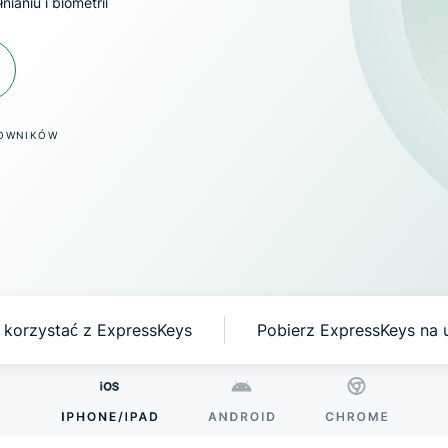
ianiu i biometrii
nieograniczoną
opa
liczbę haseł,
pou
szczegóły
prz
płatności i nie
dan
tylko
zap
int
KOWNIKÓW
opa
pry
Identity
Defender
Potężny
zestaw
narzędzi do
ochrony
tożsamości,
j korzystać z ExpressKeys
Pobierz ExpressKeys na 
monitorowania
i usuwania
danych