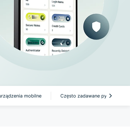
rta na
fnym
etwarzaniu
ych,
ewniająca
eligencję
rtą na
watności.
urządzenia mobilne
Często zadawane pytania: O E