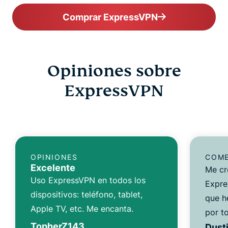
Comprar ExpressVPN
Opiniones sobre
ExpressVPN
OPINIONES
COME
Excelente
Me cr
Uso ExpressVPN en todos los
Expre
dispositivos: teléfono, tablet,
que h
Apple TV, etc. Me encanta.
por to
TopherZ143
Dusti