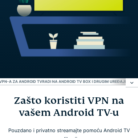
VPN-A ZA ANDROID TV
RADI NA ANDROID TV BOX I DRUGIM UREĐAJIMA
ZA
Zašto koristiti VPN na
Zašto koristiti VPN na vašem Android TV-u
vašem Android TV-u
Kako postaviti ExpressVPN na Android TV-u u 3
jednostavna koraka
Pouzdano i privatno streamajte pomoću Android TV