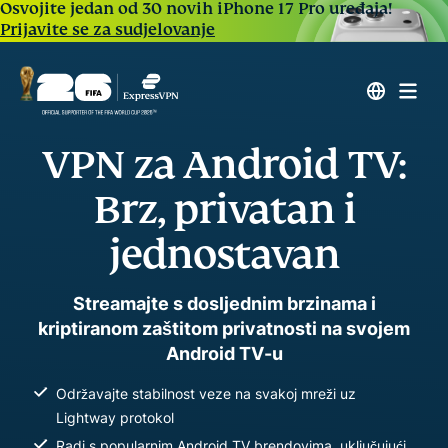
Osvojite jedan od 30 novih iPhone 17 Pro uređaja!
Prijavite se za sudjelovanje
VPN za Android TV:
Brz, privatan i
jednostavan
Streamajte s dosljednim brzinama i
kriptiranom zaštitom privatnosti na svojem
Android TV-u
Održavajte stabilnost veze na svakoj mreži uz
Lightway protokol
Radi s popularnim Android TV brendovima, uključujući