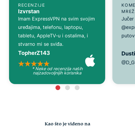
RECENZIJE
KOME
Izvrstan
MREŽ
Imam ExpressVPN na svim svojim
Jučer
uređajima, telefonu, laptopu,
@expr
tabletu, AppleTV-u i ostalima, i
putov
stvarno mi se sviđa.
TopherZ143
Dusti
@D_G
* Neke od recenzija naših
najzadovoljnijih korisnika
Kao što je viđeno na