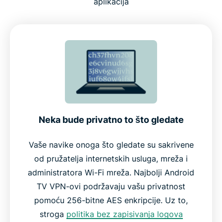
aplikacija
Što treba tražiti kod VPN-a za Android TV
Ključne značajke ExpressVPN-a za Android TV
Radi na Android TV Box i drugim uređajima
Zašto odabrati ExpressVPN, a ne druge VPN-ove
Neka bude privatno to što gledate
Što ljudi govore o ExpressVPN-u
Vaše navike onoga što gledate su sakrivene
od pružatelja internetskih usluga, mreža i
Često postavljana pitanja
administratora Wi-Fi mreža. Najbolji Android
TV VPN-ovi podržavaju vašu privatnost
Isprobajte bez rizika ExpressVPN na svojem
pomoću 256-bitne AES enkripcije. Uz to,
Android TV-u već danas
stroga
politika bez zapisivanja logova