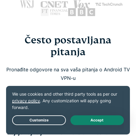
Često postavljana
pitanja
Pronađite odgovore na sva vaša pitanja o Android TV
VPN-u
Mogu li koristiti VPN na Android TV-u?
Ima li Android ugrađenu podršku za VPN?
Live Chat
Koji je najbolji VPN za Android TV box?