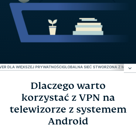
VER DLA WIĘKSZEJ PRYWATNOŚCI
GLOBALNA SIEĆ STWORZONA Z MYŚLĄ 
Dlaczego warto
Dlaczego warto korzystać z VPN na telewizorze z
systemem Android
korzystać z VPN na
telewizorze z systemem
Jak skonfigurować ExpressVPN na Android TV w
Android
trzech prostych krokach