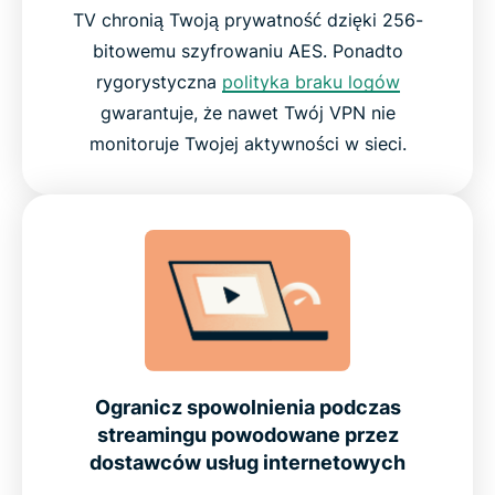
innych usług VPN
TV chronią Twoją prywatność dzięki 256-
bitowemu szyfrowaniu AES. Ponadto
Co ludzie mówią o ExpressVPN
rygorystyczna
polityka braku logów
gwarantuje, że nawet Twój VPN nie
Często zadawane pytania
monitoruje Twojej aktywności w sieci.
Wypróbuj ExpressVPN już dziś na swoim Android
TV bez ryzyka
Ogranicz spowolnienia podczas
streamingu powodowane przez
dostawców usług internetowych