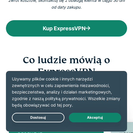
zwrot kosztów, skontaktuj się z obsługą klienta w ciągu 30 dni
od daty zakupu.
Kup ExpressVPN
Co ludzie mówią o
ExpressVPN
Dowiedz się, dlaczego zadowoleni klienci polecają
ExpressVPN
Live Chat