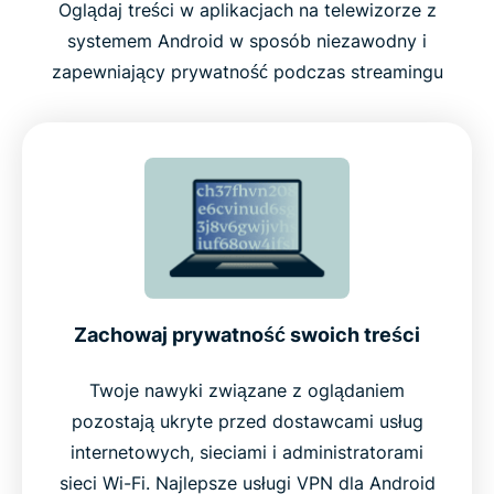
Na co zwrócić uwagę przy wyborze VPN dla
Oglądaj treści w aplikacjach na telewizorze z
Android TV
systemem Android w sposób niezawodny i
zapewniający prywatność podczas streamingu
Najważniejsze funkcje ExpressVPN dla Android TV
Technologia TrustedServer dla większej
prywatności
Globalna sieć stworzona z myślą o szybkości i
niezawodności
Zachowaj prywatność swoich treści
Działa na urządzeniach z systemem Android TV
Twoje nawyki związane z oglądaniem
oraz innych
pozostają ukryte przed dostawcami usług
internetowych, sieciami i administratorami
Dlaczego warto wybrać ExpressVPN zamiast
sieci Wi-Fi. Najlepsze usługi VPN dla Android